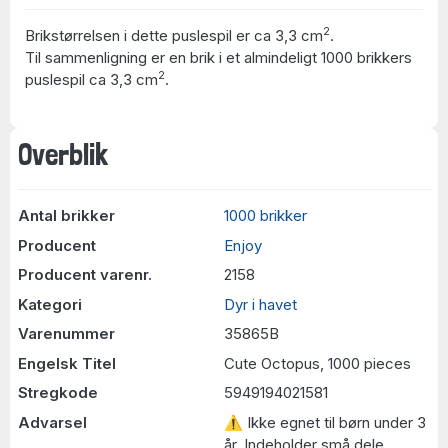
2
Brikstørrelsen i dette puslespil er ca 3,3 cm
.
Til sammenligning er en brik i et almindeligt 1000 brikkers
2
puslespil ca 3,3 cm
.
Overblik
Antal brikker
1000 brikker
Producent
Enjoy
Producent varenr.
2158
Kategori
Dyr i havet
Varenummer
35865B
Engelsk Titel
Cute Octopus, 1000 pieces
Stregkode
5949194021581
Advarsel
⚠ Ikke egnet til børn under 3
år. Indeholder små dele.