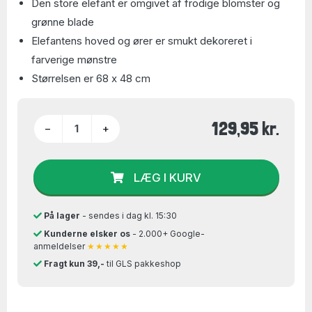
Den store elefant er omgivet af frodige blomster og
grønne blade
Elefantens hoved og ører er smukt dekoreret i
farverige mønstre
Størrelsen er 68 x 48 cm
129,95 kr.
−
+
LÆG I KURV
På lager
- sendes i dag kl. 15:30
Kunderne elsker os
- 2.000+ Google-
anmeldelser
★★★★★
Fragt kun 39,-
til GLS pakkeshop