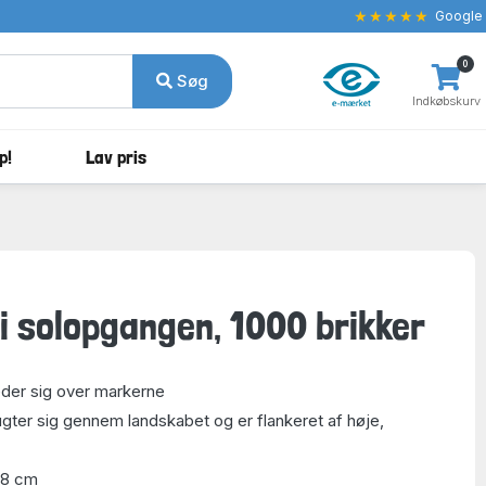
★★★★★
Google
0
Søg
Indkøbskurv
p!
Lav pris
i solopgangen, 1000 brikker
eder sig over markerne
ugter sig gennem landskabet og er flankeret af høje,
48 cm