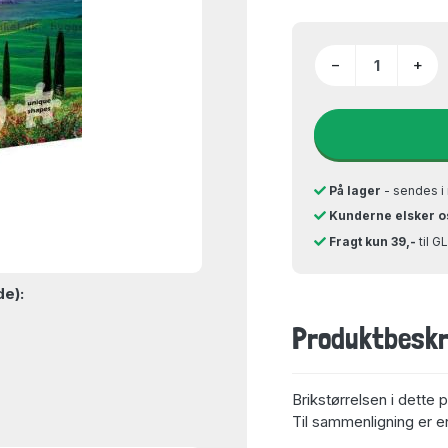
−
+
På lager
- sendes i 
Kunderne elsker o
Fragt kun 39,-
til 
de):
Produktbeskr
Brikstørrelsen i dette 
Til sammenligning er en