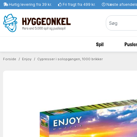
Hurtig levering fra 39 kr.
Fri fragt fra 499 kr.
Næste afsendel
Spil
Pusles
Forside
Enjoy
Cypresser i solopgangen, 1000 brikker