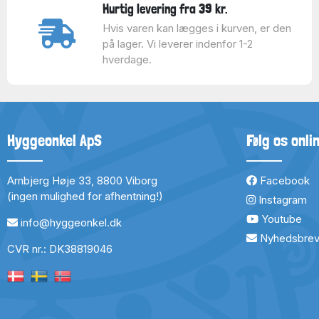
Hurtig levering fra 39 kr.
Hvis varen kan lægges i kurven, er den
på lager. Vi leverer indenfor 1-2
hverdage.
Hyggeonkel ApS
Følg os onli
Arnbjerg Høje 33, 8800 Viborg
Facebook
(ingen mulighed for afhentning!)
Instagram
Youtube
info@hyggeonkel.dk
Nyhedsbre
CVR nr.: DK38819046