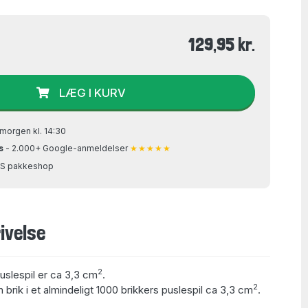
129,95 kr.
LÆG I KURV
morgen kl. 14:30
s
- 2.000+ Google-anmeldelser
★★★★★
GLS pakkeshop
ivelse
2
puslespil er ca 3,3 cm
.
2
 brik i et almindeligt 1000 brikkers puslespil ca 3,3 cm
.