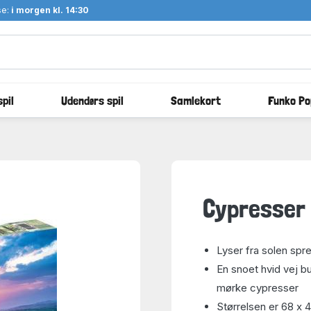
se:
i morgen kl. 14:30
pil
Udendørs spil
Samlekort
Funko Po
Cypresser 
Lyser fra solen spr
En snoet hvid vej b
mørke cypresser
Størrelsen er 68 x 