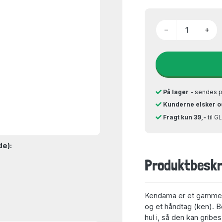
−
+
På lager
- sendes 
Kunderne elsker o
Fragt kun 39,-
til 
de):
Produktbeskr
Kendama er et gammelt 
og et håndtag (ken). Bo
hul i, så den kan grib