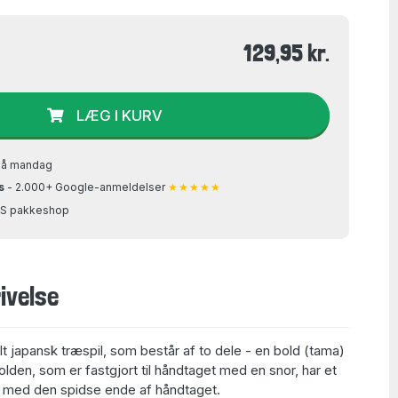
129,95 kr.
LÆG I KURV
på mandag
s
- 2.000+ Google-anmeldelser
★★★★★
GLS pakkeshop
ivelse
japansk træspil, som består af to dele - en bold (tama)
lden, som er fastgjort til håndtaget med en snor, har et
es med den spidse ende af håndtaget.