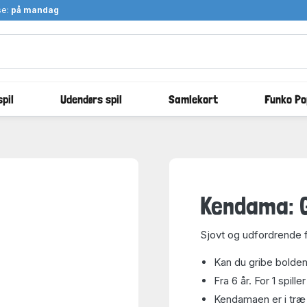
se:
på mandag
pil
Udendørs spil
Samlekort
Funko Po
Kendama: G
Sjovt og udfordrende fo
Kan du gribe bolde
Fra 6 år. For 1 spiller
Kendamaen er i træ