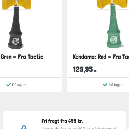
Grøn - Fra Tactic
Kendama: Rød - Fra Ta
129,95
kr.
På lager
På lager
Fri fragt fra 499 kr.
Køber du for over 499 kr. så betaler vi