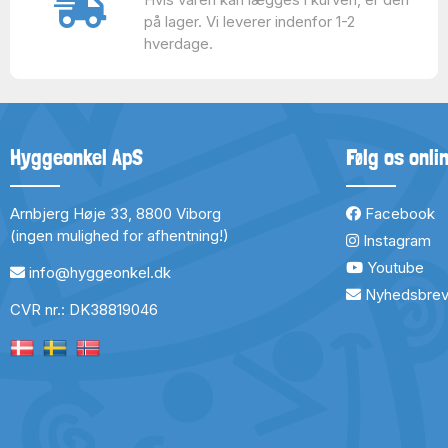
på lager. Vi leverer indenfor 1-2
hverdage.
Hyggeonkel ApS
Følg os onli
Arnbjerg Høje 33, 8800 Viborg
Facebook
(ingen mulighed for afhentning!)
Instagram
Youtube
info@hyggeonkel.dk
Nyhedsbre
CVR nr.: DK38819046