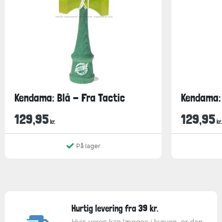
Kendama: Blå - Fra Tactic
Kendama: 
129,95
129,95
kr.
kr.
På lager
Hurtig levering fra 39 kr.
Hvis varen kan lægges i kurven, er den