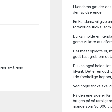
I Kendama gælder det o
den spidse ende.
En Kendama vil give anl
forskellige tricks, som
Du kan holde en Kendam
gerne vil lære at udfør
Det mest oplagte er, hv
godt fast greb om det.
Du kan også holde lidt 
older små dele.
blyant. Det er en god i
i de forskellige kopper
Ved nogle tricks skal d
På den ene side er Ke
bruges på så utroligt 
mange som 30.000 tric