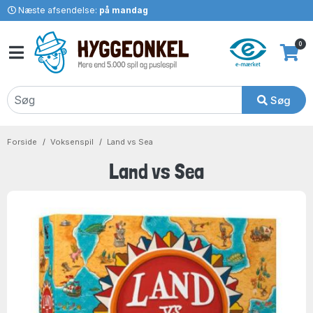
Næste afsendelse:
på mandag
0
Søg
Forside
Voksenspil
Land vs Sea
Land vs Sea