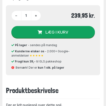
239,95 kr.
−
+
LÆG I KURV
På lager
- sendes på mandag
Kunderne elsker os
- 2.000+ Google-
anmeldelser
★★★★★
Fragt kun 39,-
til GLS pakkeshop
Bemærk! Der er
kun 1 stk. på lager
Produktbeskrivelse
Der er lidt puslespil over dette spil.