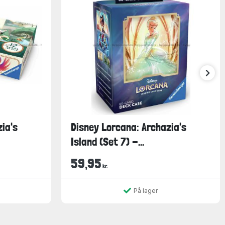
ia's
Disney Lorcana: Archazia's
Island (Set 7) -...
59,95
kr.
På lager