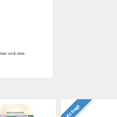
older små dele.
Fri fragt