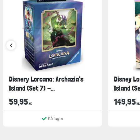
Disnery Lorcana: Archazia's
Disney Lo
Island (Set 7) -...
Island (Se
59,95
149,95
kr.
kr.
På lager