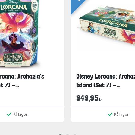
rcana: Archazia's
Disney Lorcana: Archaz
t 7) -...
Island (Set 7) -...
949,95
kr.
På lager
På lager