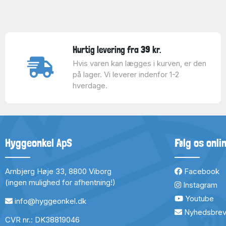
Hurtig levering fra 39 kr.
Hvis varen kan lægges i kurven, er den
på lager. Vi leverer indenfor 1-2
hverdage.
Hyggeonkel ApS
Følg os onli
Arnbjerg Høje 33, 8800 Viborg
Facebook
(ingen mulighed for afhentning!)
Instagram
Youtube
info@hyggeonkel.dk
Nyhedsbre
CVR nr.: DK38819046