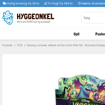
Hurtig levering fra 39 kr.
Fri fragt fra 499 kr.
Næste afsendel
Spil
Pusles
Forside
TCG
Disney Lorcana: Attack of the Vine! (Set 13) - Booster Displa