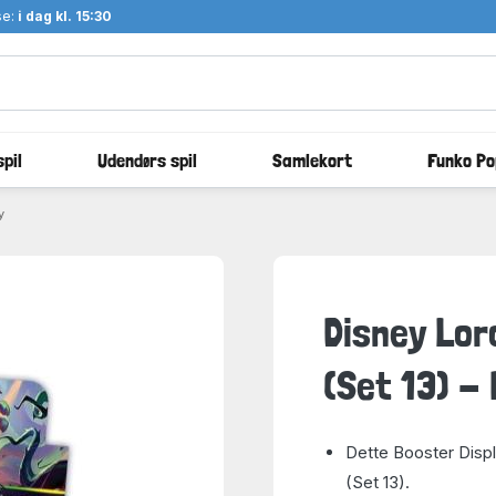
se:
i dag kl. 15:30
pil
Udendørs spil
Samlekort
Funko Po
y
Disney Lor
(Set 13) -
Dette Booster Displ
(Set 13).