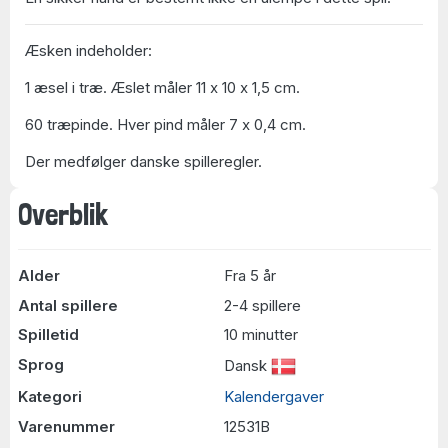
Æsken indeholder:
1 æsel i træ. Æslet måler 11 x 10 x 1,5 cm.
60 træpinde. Hver pind måler 7 x 0,4 cm.
Der medfølger danske spilleregler.
Overblik
Alder
Fra 5 år
Antal spillere
2-4 spillere
Spilletid
10 minutter
Sprog
Dansk
Kategori
Kalendergaver
Varenummer
12531B