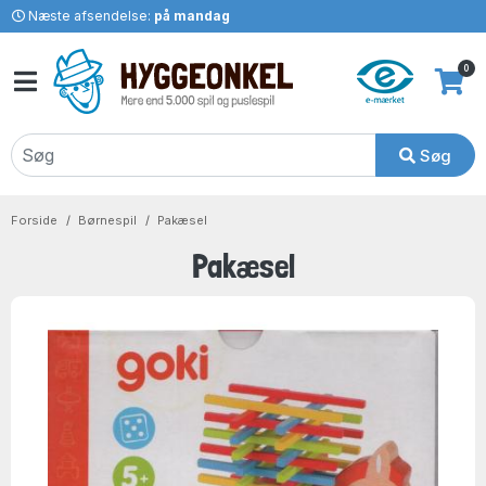
Næste afsendelse:
på mandag
0
Søg
Forside
Børnespil
Pakæsel
Pakæsel