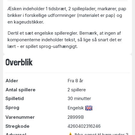
Æsken indeholder 1 tidsbræt, 2 spilleplader, markører, pap
brikker i forskellige udformninger (materialet er pap) og
en kageudstikker.
Dertil et sæt engelske spilleregler. Bemærk, at ingen af
komponenterne indeholder tekst, så lige så snart det er
lært - er spillet sprog-uafhængigt.
Overblik
Alder
Fra 8 år
Antal spillere
2 spillere
Spilletid
30 minutter
Sprog
Engelsk
Varenummer
28999B
Stregkode
4260402316246
Advarsel
⚠ Ikke egnet til børn under 3