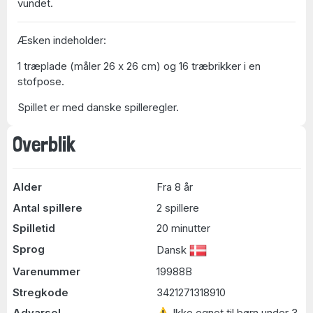
vundet.
Æsken indeholder:
1 træplade (måler 26 x 26 cm) og 16 træbrikker i en
stofpose.
Spillet er med danske spilleregler.
Overblik
Alder
Fra 8 år
Antal spillere
2 spillere
Spilletid
20 minutter
Sprog
Dansk
Varenummer
19988B
Stregkode
3421271318910
Advarsel
⚠ Ikke egnet til børn under 3