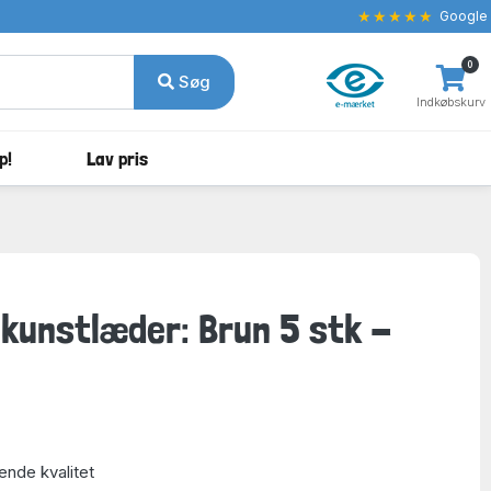
★★★★★
Google
0
Søg
Indkøbskurv
p!
Lav pris
 kunstlæder: Brun 5 stk -
ende kvalitet