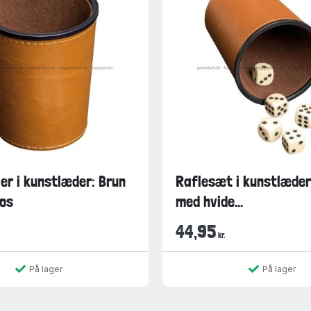
r i kunstlæder: Brun
Raflesæt i kunstlæder
los
med hvide...
44,95
kr.
På lager
På lager