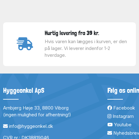
Hurtig levering fra 39 kr.
Hvis varen kan lægges i kurven, er den
på lager. Vi leverer indenfor 1-2
hverdage.
Hyggeonkel ApS
Følg os onli
Arnbjerg Høje 33, 8800 Viborg
Facebook
(ingen mulighed for afhentning!)
Instagram
Youtube
info@hyggeonkel.dk
Nyhedsbre
CVR nr.: DK38819046