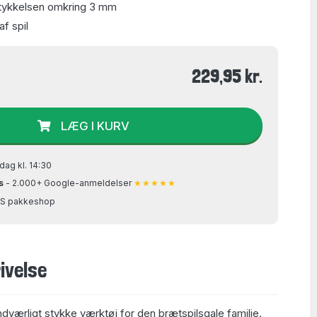
tykkelsen omkring 3 mm
af spil
229,95 kr.
LÆG I KURV
dag kl. 14:30
s
- 2.000+ Google-anmeldelser
★★★★★
GLS pakkeshop
ivelse
ndværligt stykke værktøj for den brætspilsgale familie.