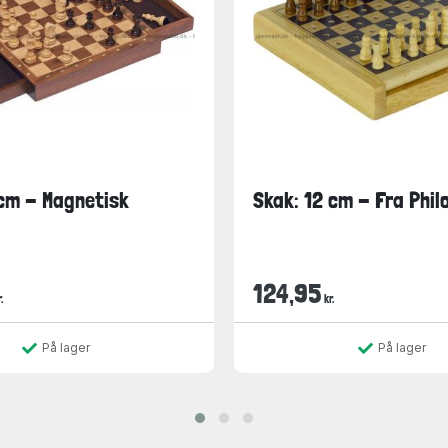
cm - Magnetisk
Skak: 12 cm - Fra Phil
124,95
.
kr.
På lager
På lager