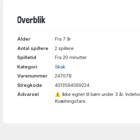
Overblik
Alder
Fra 7 år
Antal spillere
2 spillere
Spilletid
Fra 20 minutter
Kategori
Skak
Varenummer
24707B
Stregkode
4013594569224
Advarsel
⚠ Ikke egnet til børn under 3 år. Indeh
Kvælningsfare.