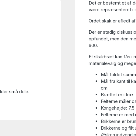
Det er bestemt et af d
være repræsenteret i 
Ordet skak er afledt a
Der er stadig diskussio
opfundet, men den mest
600.
Et skakbræt kan fås i r
materialevalg og meget
Mål foldet samm
Mål fra kant til 
cm
older små dele.
Brættet er i træ
Felterne måler c
Kongehøjde: 7,5
Felterne er med n
Brikkerne er brun
Brikkerne og fil
Æsken indvendig: 