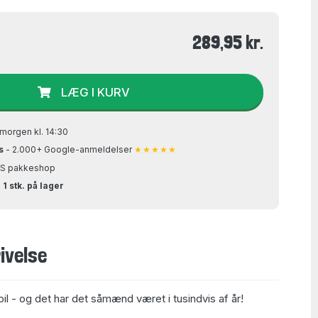
289,95 kr.
LÆG I KURV
morgen kl. 14:30
s
- 2.000+ Google-anmeldelser
★★★★★
GLS pakkeshop
 1 stk. på lager
ivelse
pil - og det har det såmænd været i tusindvis af år!