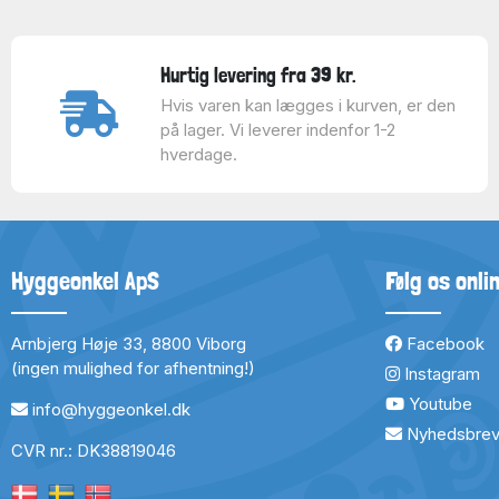
Hurtig levering fra 39 kr.
Hvis varen kan lægges i kurven, er den
på lager. Vi leverer indenfor 1-2
hverdage.
Hyggeonkel ApS
Følg os onli
Arnbjerg Høje 33, 8800 Viborg
Facebook
(ingen mulighed for afhentning!)
Instagram
Youtube
info@hyggeonkel.dk
Nyhedsbre
CVR nr.: DK38819046