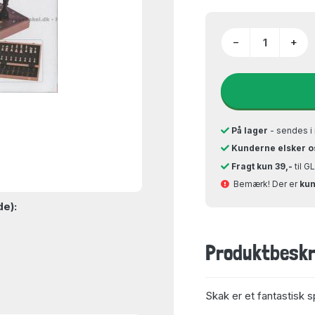
−
+
På lager
- sendes i 
Kunderne elsker o
Fragt kun 39,-
til 
Bemærk! Der er
kun
de):
Produktbeskr
Skak er et fantastisk s