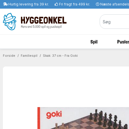
Hurtig levering fra 39 kr.
Fri fragt fra 499 kr.
Næste afsendel
Spil
Pusles
Forside
Familiespil
Skak: 37 cm - Fra Goki