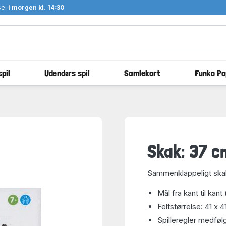
se:
i morgen kl. 14:30
pil
Udendørs spil
Samlekort
Funko Po
Skak: 37 c
Sammenklappeligt skak
Mål fra kant til ka
Feltstørrelse: 41 x
Spilleregler medføl