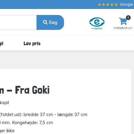
★★★★★
Google
0
Søg
Indkøbskurv
p!
Lav pris
m - Fra Goki
spil
nt (foldet ud): bredde 37 cm - længde 37 cm
 41 mm. Kongehøjde: 7,5 cm
ger ikke