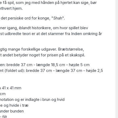
e få spil, som jeg med hånden på hjertet kan sige, bør
ethvert hjem.
f det persiske ord for konge, "Shah".
ner igang, iblandt historikere, om hvor spillet blev
 udbredte teori er at det stammer fra Indien omkring år
igtig mange forskellige udgaver. Brætstørrelse,
 andet betyder noget for prisen på et skakspil.
en: bredde 37 cm - længde 18,5 cm - højde 5 cm
kant (foldet ud): bredde 37 cm - længde 37 cm - højde 2,5
a 41 x 41 mm
 cm
otation og er indlagte i brun og hvid
e og hvide i træ
t under bunden
filt