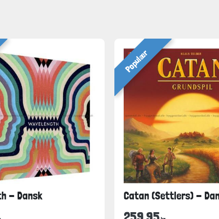
Populær
th - Dansk
Catan (Settlers) - Da
259,95