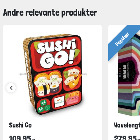
Andre relevante produkter
Populær
Sushi Go
Waveleng
109,95
279,95