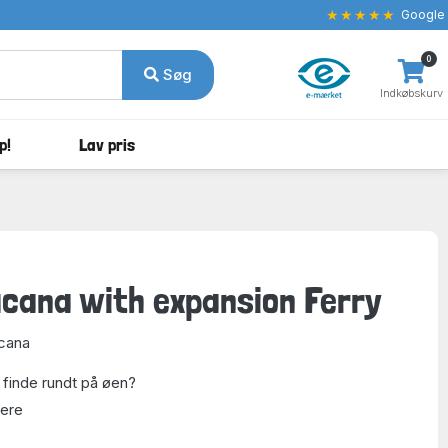
★★★★★
Google
0
Søg
Indkøbskurv
p!
Lav pris
Tucana with expansion Ferry
cana
 finde rundt på øen?
lere