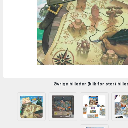
Øvrige billeder (klik for stort bille