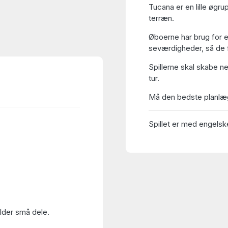
Tucana er en lille øgr
terræn.
Øboerne har brug for 
seværdigheder, så de 
Spillerne skal skabe n
tur.
Må den bedste planlæg
Spillet er med engelske
older små dele.