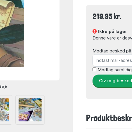
219,95 kr.
Ikke på lager
Denne vare er desvæ
Modtag besked på e-
Modtag samtidig
Giv mig beske
de):
Produktbeskr