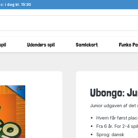
se:
i dag kl. 15:30
pil
Udendørs spil
Samlekort
Funko Po
Ubongo: Ju
Junior udgaven af det s
Hvem får først plac
Fra 6 år. For 2-4 spi
Sprog: dansk