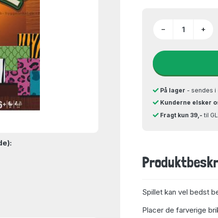
−
+
På lager
- sendes i 
Kunderne elsker o
Fragt kun 39,-
til 
de):
Produktbeskr
Spillet kan vel bedst 
Placer de farverige brik