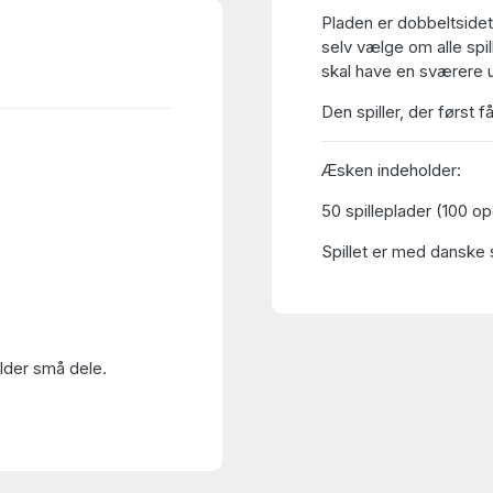
Pladen er dobbeltside
selv vælge om alle spi
skal have en sværere
Den spiller, der først f
Æsken indeholder:
50 spilleplader (100 o
Spillet er med danske s
older små dele.