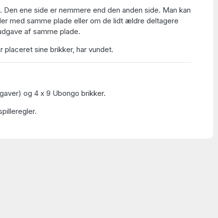
t. Den ene side er nemmere end den anden side. Man kan
ller med samme plade eller om de lidt ældre deltagere
 udgave af samme plade.
år placeret sine brikker, har vundet.
pgaver) og 4 x 9 Ubongo brikker.
pilleregler.