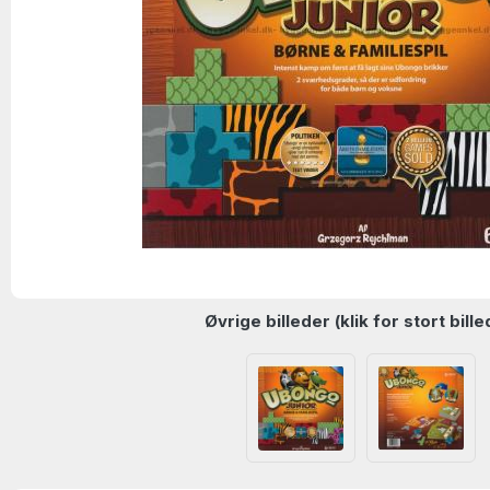
Øvrige billeder (klik for stort bille