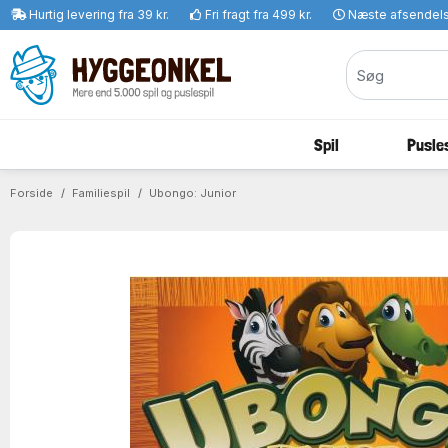
Hurtig levering fra 39 kr.
Fri fragt fra 499 kr.
Næste afsendel
Spil
Pusles
Forside
Familiespil
Ubongo: Junior