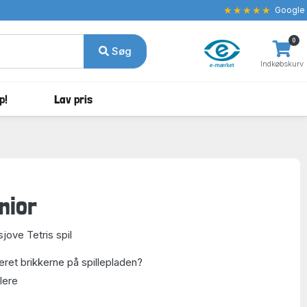
★★★★★
Google
0
Søg
Indkøbskurv
p!
Lav pris
nior
jove Tetris spil
eret brikkerne på spillepladen?
llere