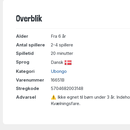
Overblik
Alder
Fra 6 år
Antal spillere
2-4 spillere
Spilletid
20 minutter
Sprog
Dansk
Kategori
Ubongo
Varenummer
16651B
Stregkode
5704682003148
Advarsel
⚠ Ikke egnet til børn under 3 år. Indeh
Kvælningsfare.