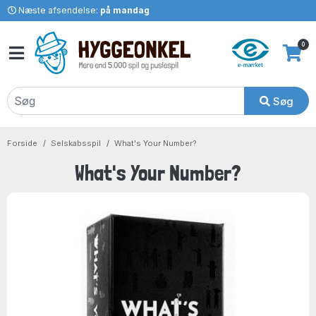
Næste afsendelse:
på mandag
0
Søg
Forside
Selskabsspil
What's Your Number?
What's Your Number?