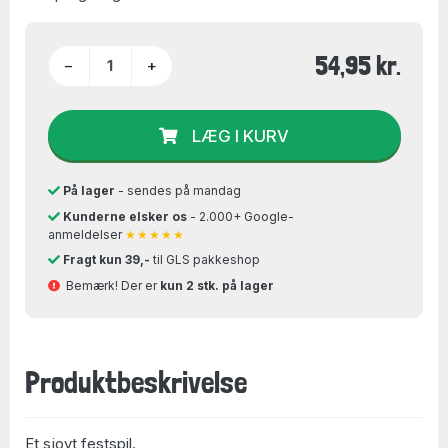
54,95 kr.
−
+
LÆG I KURV
På lager
- sendes på mandag
Kunderne elsker os
- 2.000+ Google-
anmeldelser
★★★★★
Fragt kun 39,-
til GLS pakkeshop
Bemærk! Der er
kun 2 stk. på lager
Produktbeskrivelse
Et sjovt festspil.