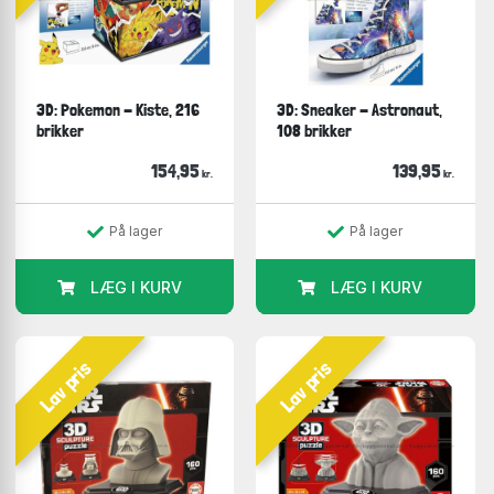
3D: Pokemon - Kiste, 216
3D: Sneaker - Astronaut,
brikker
108 brikker
154,95
139,95
kr.
kr.
På lager
På lager
LÆG I KURV
LÆG I KURV
Lav pris
Lav pris