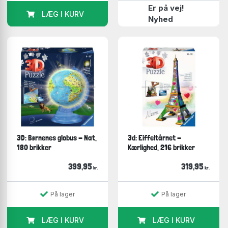
Er på vej!
LÆG I KURV
Nyhed
3D: Børnenes globus - Nat,
3d: Eiffeltårnet -
180 brikker
Kærlighed, 216 brikker
399,95
319,95
kr.
kr.
På lager
På lager
LÆG I KURV
LÆG I KURV