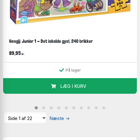
Wasgij: Junior 1 - Det iskolde gys!, 240 brikker
89,95
kr.
På lager
LÆG I KURV
Næste
→