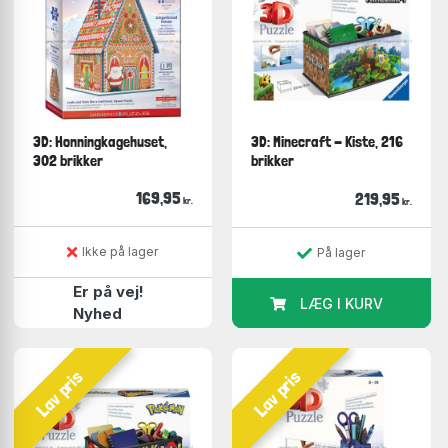
3D: Honningkagehuset,
3D: Minecraft - Kiste, 216
302 brikker
brikker
169,95
219,95
kr.
kr.
Ikke på lager
På lager
Er på vej!
LÆG I KURV
Nyhed
Lav pris
Lav pris