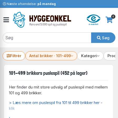
Næste afsendelse:
på mandag
0
Søg
Filtrér
Antal brikker · 101-499
Kategori
Prod
101-499 brikkers puslespil (452 på lager)
Her finder du mit store udvalg af puslespil med mellem
101 og 499 brikker.
> Læs mere om puslespil fra 101 til 499 brikker her -
klik