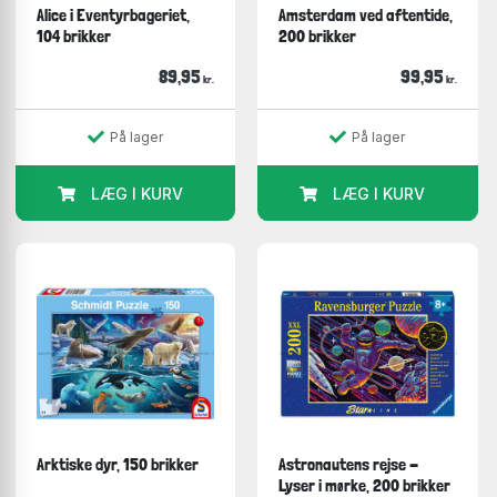
Alice i Eventyrbageriet,
Amsterdam ved aftentide,
104 brikker
200 brikker
89,95
99,95
kr.
kr.
På lager
På lager
LÆG I KURV
LÆG I KURV
Arktiske dyr, 150 brikker
Astronautens rejse -
Lyser i mørke, 200 brikker