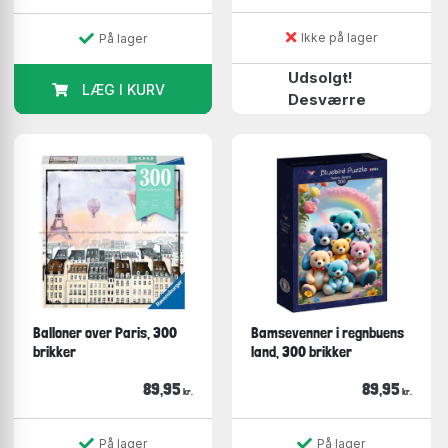
Ikke på lager
På lager
Udsolgt!
LÆG I KURV
Desværre
Balloner over Paris, 300
Bamsevenner i regnbuens
brikker
land, 300 brikker
89,95
89,95
kr.
kr.
På lager
På lager