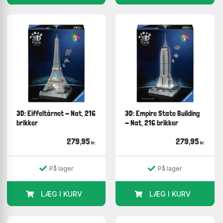
3D: Eiffeltårnet - Nat, 216
3D: Empire State Building
brikker
- Nat, 216 brikker
279,95
279,95
kr.
kr.
På lager
På lager
LÆG I KURV
LÆG I KURV