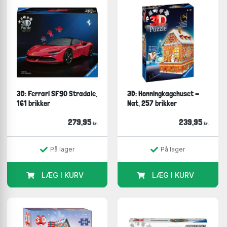
3D: Ferrari SF90 Stradale,
3D: Honningkagehuset -
161 brikker
Nat, 257 brikker
279,95
239,95
kr.
kr.
På lager
På lager
LÆG I KURV
LÆG I KURV