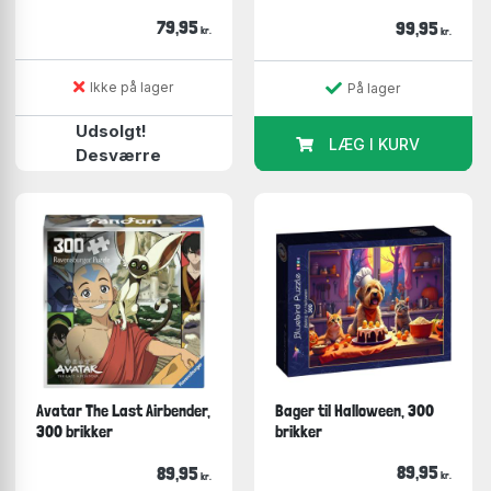
79,95
99,95
kr.
kr.
Ikke på lager
På lager
Udsolgt!
LÆG I KURV
Desværre
Avatar The Last Airbender,
Bager til Halloween, 300
300 brikker
brikker
89,95
89,95
kr.
kr.