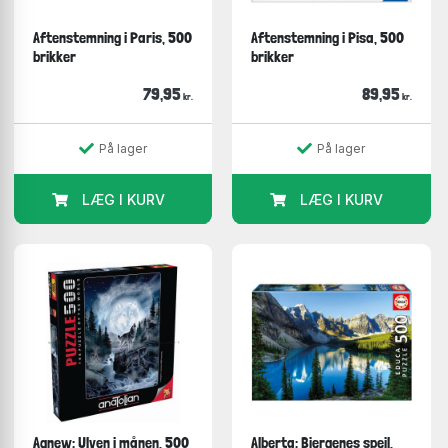
Aftenstemning i Paris, 500
Aftenstemning i Pisa, 500
brikker
brikker
79,95
89,95
kr.
kr.
På lager
På lager
LÆG I KURV
LÆG I KURV
Agnew: Ulven i månen, 500
Alberta: Bjergenes spejl,