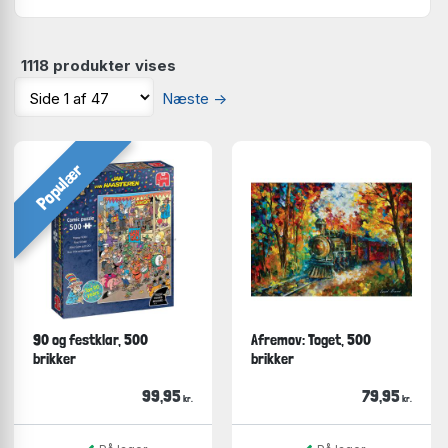
1118 produkter vises
Næste
→
Populær
90 og festklar, 500
Afremov: Toget, 500
brikker
brikker
99,95
79,95
kr.
kr.