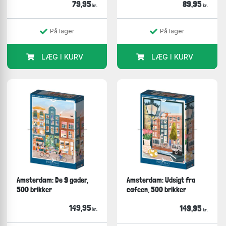
79,95
89,95
kr.
kr.
På lager
På lager
LÆG I KURV
LÆG I KURV
Amsterdam: De 9 gader,
Amsterdam: Udsigt fra
500 brikker
cafeen, 500 brikker
149,95
149,95
kr.
kr.