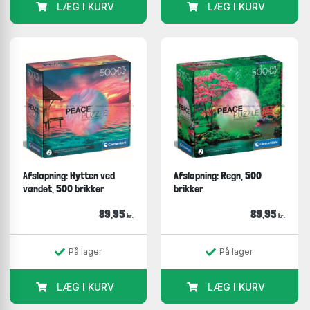
LÆG I KURV
LÆG I KURV
Afslapning: Hytten ved
Afslapning: Regn, 500
vandet, 500 brikker
brikker
89,95
89,95
kr.
kr.
På lager
På lager
LÆG I KURV
LÆG I KURV