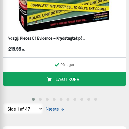
Wasgij: Pieces Of Evidence - Krydstogtet på...
219,95
kr.
På lager
LÆG I KURV
Næste
→