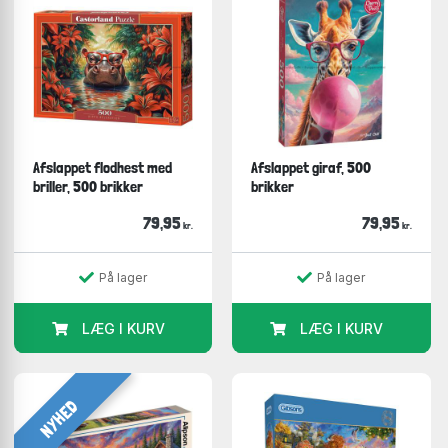
Afslappet flodhest med
Afslappet giraf, 500
briller, 500 brikker
brikker
79,95
79,95
kr.
kr.
På lager
På lager
LÆG I KURV
LÆG I KURV
NYHED