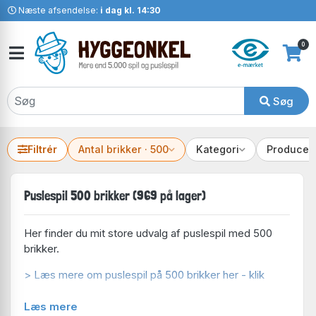
Næste afsendelse:
i dag kl. 14:30
0
Søg
Filtrér
Antal brikker · 500
Kategori
Producen
Puslespil 500 brikker (969 på lager)
Her finder du mit store udvalg af puslespil med 500
brikker.
> Læs mere om puslespil på 500 brikker her - klik
Læs mere