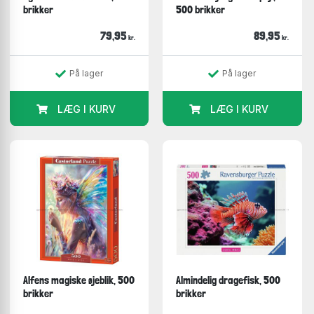
brikker
500 brikker
79,95
89,95
kr.
kr.
På lager
På lager
LÆG I KURV
LÆG I KURV
Alfens magiske øjeblik, 500
Almindelig dragefisk, 500
brikker
brikker