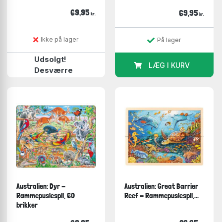
69,95
69,95
kr.
kr.
Ikke på lager
På lager
Udsolgt!
LÆG I KURV
Desværre
Australien: Dyr -
Australien: Great Barrier
Rammepuslespil, 60
Reef - Rammepuslespil,...
brikker