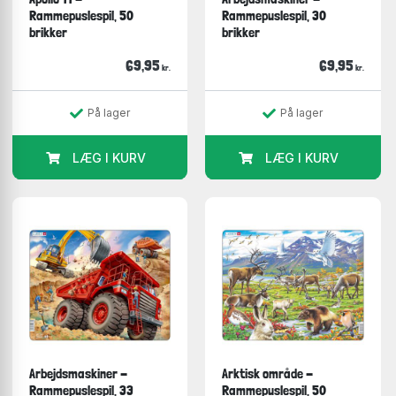
Rammepuslespil, 50
Rammepuslespil, 30
brikker
brikker
69,95
69,95
kr.
kr.
På lager
På lager
LÆG I KURV
LÆG I KURV
Arbejdsmaskiner -
Arktisk område -
Rammepuslespil, 33
Rammepuslespil, 50