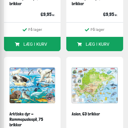
brikker
brikker
69,95
69,95
kr.
kr.
På lager
På lager
LÆG I KURV
LÆG I KURV
Arktiske dyr -
Asien, 63 brikker
Rammepuslespil, 75
brikker