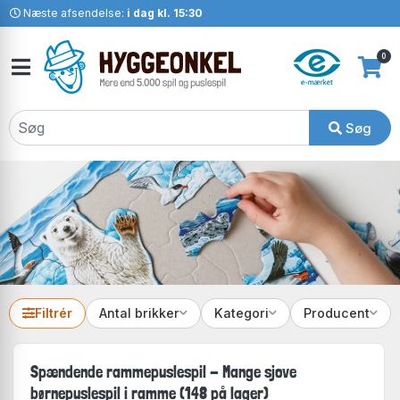
Næste afsendelse:
i dag kl. 15:30
0
Søg
Filtrér
Antal brikker
Kategori
Producent
Spændende rammepuslespil - Mange sjove
børnepuslespil i ramme (148 på lager)