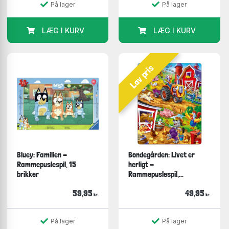
På lager
På lager
LÆG I KURV
LÆG I KURV
Lav pris
Bluey: Familien -
Bondegården: Livet er
Rammepuslespil, 15
herligt -
brikker
Rammepuslespil,...
59,95
49,95
kr.
kr.
På lager
På lager