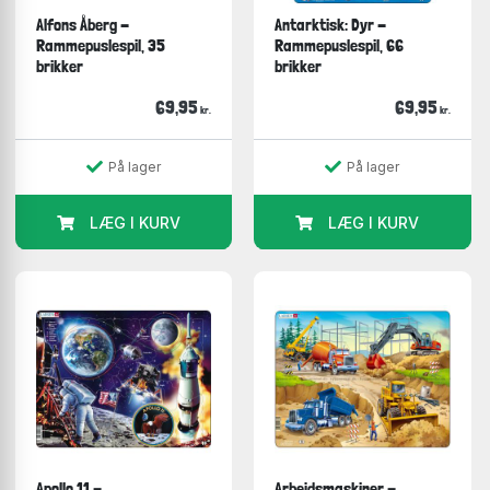
og pap.
Alfons Åberg -
Antarktisk: Dyr -
Mange designs og temaer
Rammepuslespil, 35
Rammepuslespil, 66
Vores udvalg af rammepuslespil inkluderer mange
brikker
brikker
forskellige designs og temaer.
69,95
69,95
kr.
kr.
Vi har puslespil med sjove dyremotiver, smuk natur,
flotte bygninger, alfabetet og meget mere.
På lager
På lager
Uanset hvilken interesse eller præference du har, er
der helt sikkert noget, der vil fange din
LÆG I KURV
LÆG I KURV
opmærksomhed.
Apollo 11 -
Arbejdsmaskiner -