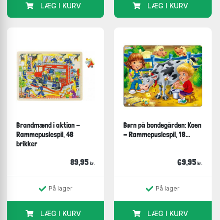
LÆG I KURV
LÆG I KURV
Brandmænd i aktion -
Børn på bondegården: Koen
Rammepuslespil, 48
- Rammepuslespil, 18...
brikker
89,95
69,95
kr.
kr.
På lager
På lager
LÆG I KURV
LÆG I KURV