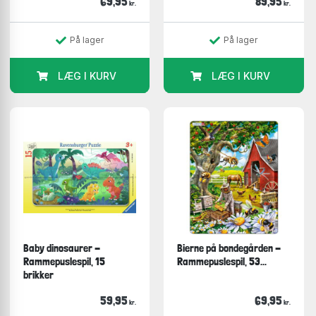
69,95
89,95
kr.
kr.
På lager
På lager
LÆG I KURV
LÆG I KURV
Baby dinosaurer -
Bierne på bondegården -
Rammepuslespil, 15
Rammepuslespil, 53...
brikker
59,95
69,95
kr.
kr.