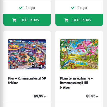
På lager
På lager
LÆG I KURV
LÆG I KURV
Biler - Rammepuslespil, 58
Blomsterne og bierne -
brikker
Rammepuslespil, 55
brikker
69,95
69,95
kr.
kr.