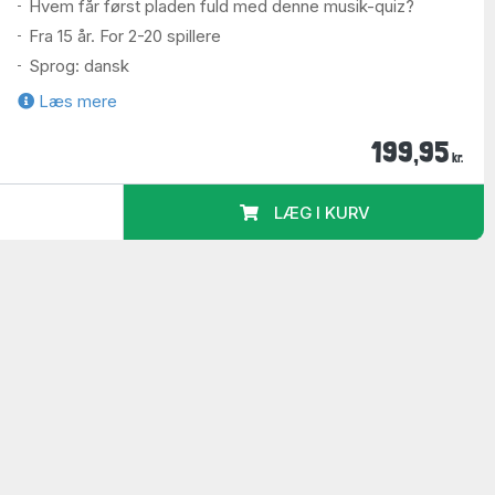
Hvem får først pladen fuld med denne musik-quiz?
Fra 15 år. For 2-20 spillere
Sprog: dansk
Læs mere
199,95
kr.
LÆG I KURV