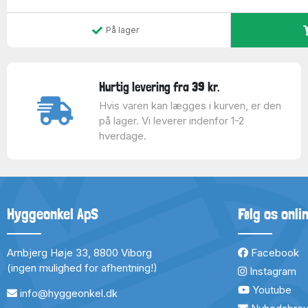
På lager
Hurtig levering fra 39 kr.
Hvis varen kan lægges i kurven, er den
på lager. Vi leverer indenfor 1-2
hverdage.
Hyggeonkel ApS
Følg os onli
Arnbjerg Høje 33, 8800 Viborg
Facebook
(ingen mulighed for afhentning!)
Instagram
Youtube
info@hyggeonkel.dk