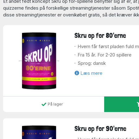
Et andet fedt koncept Skru op for-spillene benytter sig af er, at 
quizzerne findes på forskellige streamingtjenester såsom Spoti
disse streamingtjenester er ovenikøbet gratis, så det kræver i
Skru op for 80'erne
Hvem får først pladen fuld 
Fra 15 år. For 2-20 spillere
Sprog: dansk
Læs mere
På lager
Skru op for 90'erne