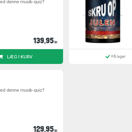
med denne musik-quiz?
139,95
kr.
LÆG I KURV
På lager
med denne musik-quiz?
129,95
kr.