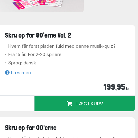
Skru op for 80'erne Vol. 2
Hvem får først pladen fuld med denne musik-quiz?
Fra 15 år. For 2-20 spillere
Sprog: dansk
Læs mere
199,95
kr.
LÆG I KURV
Skru op for 00'erne