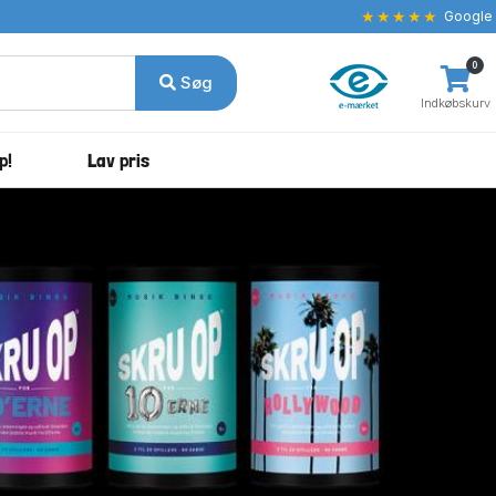
★★★★★
Google
0
Søg
Indkøbskurv
p!
Lav pris