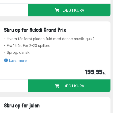
LÆG I KURV
Skru op for Melodi Grand Prix
Hvem får først pladen fuld med denne musik-quiz?
Fra 15 år. For 2-20 spillere
Sprog: dansk
Læs mere
199,95
kr.
LÆG I KURV
Skru op for julen