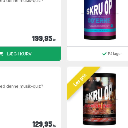
med denne musik-quiz?
199,95
kr.
LÆG I KURV
På lager
Lav pris
med denne musik-quiz?
129,95
kr.