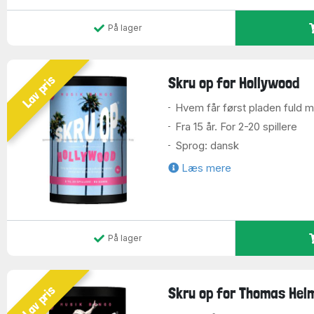
På lager
Lav pris
Skru op for Hollywood
Hvem får først pladen fuld 
Fra 15 år. For 2-20 spillere
Sprog: dansk
Læs mere
På lager
Lav pris
Skru op for Thomas Hel