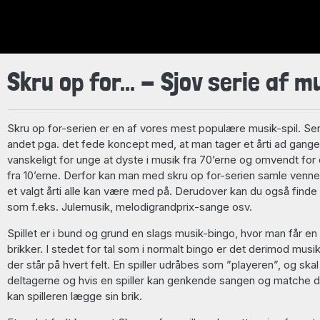
Skru op for... - Sjov serie af m
Skru op for-serien er en af vores mest populære musik-spil. Se
andet pga. det fede koncept med, at man tager et årti ad gang
vanskeligt for unge at dyste i musik fra 70’erne og omvendt for d
fra 10’erne. Derfor kan man med skru op for-serien samle venne
et valgt årti alle kan være med på. Derudover kan du også finde
som f.eks. Julemusik, melodigrandprix-sange osv.
Spillet er i bund og grund en slags musik-bingo, hvor man får en
brikker. I stedet for tal som i normalt bingo er det derimod mus
der står på hvert felt. En spiller udråbes som ”playeren”, og skal
deltagerne og hvis en spiller kan genkende sangen og matche 
kan spilleren lægge sin brik.