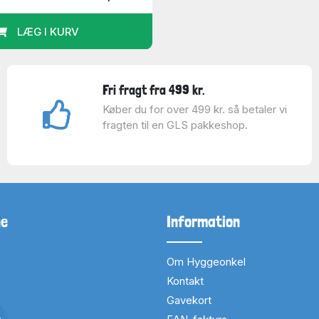
LÆG I KURV
Fri fragt fra 499 kr.
Køber du for over 499 kr. så betaler vi
fragten til en GLS pakkeshop.
ne
Information
Om Hyggeonkel
Kontakt
Gavekort