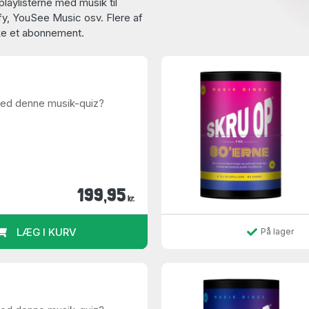
playlisterne med musik til
fy, YouSee Music osv. Flere af
kke et abonnement.
med denne musik-quiz?
199,95
kr.
LÆG I KURV
På lager