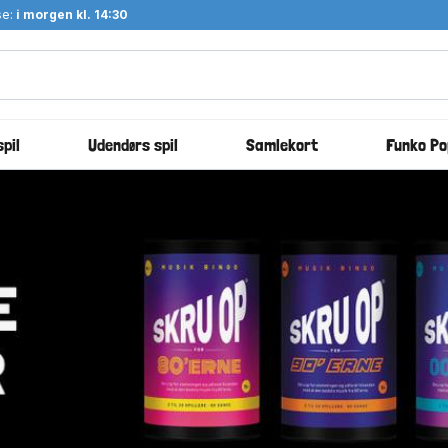
se:
i morgen kl. 14:30
pil
Udendørs spil
Samlekort
Funko Po