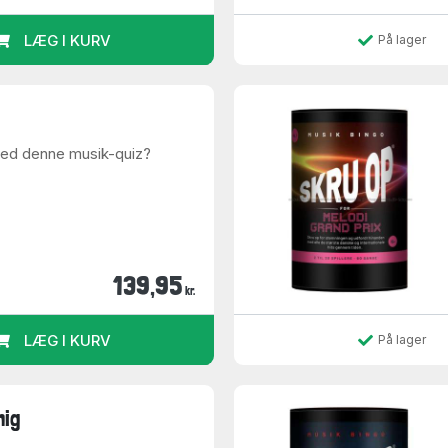
LÆG I KURV
På lager
med denne musik-quiz?
139,95
kr.
LÆG I KURV
På lager
mig