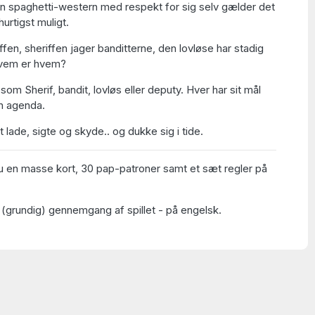
n spaghetti-western med respekt for sig selv gælder det
urtigst muligt.
ffen, sheriffen jager banditterne, den lovløse har stadig
 hvem er hvem?
 som Sherif, bandit, lovløs eller deputy. Hver har sit mål
in agenda.
 lade, sigte og skyde.. og dukke sig i tide.
u en masse kort, 30 pap-patroner samt et sæt regler på
 (grundig) gennemgang af spillet - på engelsk.