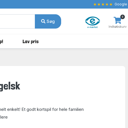
★★★★★
Google
0
Søg
Indkøbskurv
p!
Lav pris
gelsk
helt enkelt! Et godt kortspil for hele familien
llere