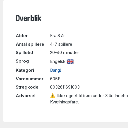
Overblik
Alder
Fra 8 år
Antal spillere
4-7 spillere
Spilletid
20-40 minutter
Sprog
Engelsk
Kategori
Bang!
Varenummer
605B
Stregkode
8032611691003
Advarsel
⚠ Ikke egnet til børn under 3 år. Indeh
Kvælningsfare.