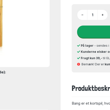
−
+
På lager
- sendes i 
Kunderne elsker o
Fragt kun 39,-
til 
Bemærk! Der er
kun
de):
Produktbeskr
Bang er et kortspil, hv