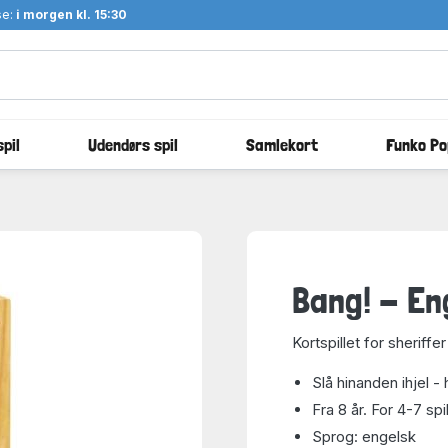
se:
i morgen kl. 15:30
pil
Udendørs spil
Samlekort
Funko Po
Bang! - En
Kortspillet for sheriffer
Slå hinanden ihjel - 
Fra 8 år. For 4-7 spi
Sprog: engelsk