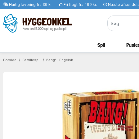
Hurtig levering fra 39 kr.
Fri fragt fra 499 kr.
Næste afsendel
Spil
Pusles
Forside
Familiespil
Bang! - Engelsk