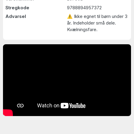
Stregkode
9788894957372
Advarsel
⚠ Ikke egnet til børn under 3
år. Indeholder små dele.
Kvælningsfare.