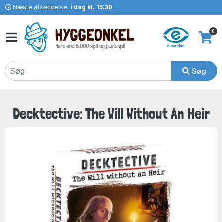
Næste afsendelse:
i dag kl. 15:30
0
Søg
Decktective: The Will Without An Heir