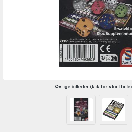
Øvrige billeder (klik for stort bille