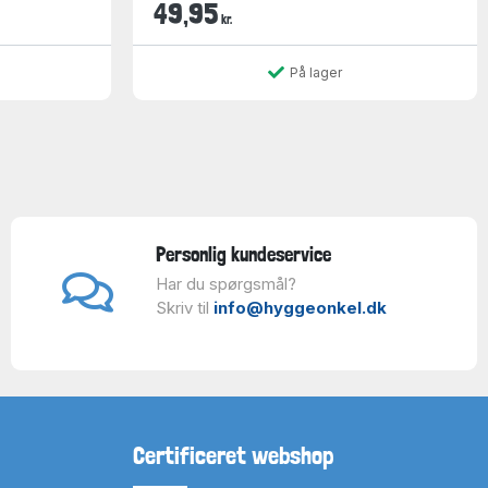
49,95
kr.
På lager
Personlig kundeservice
Har du spørgsmål?
Skriv til
info@hyggeonkel.dk
Certificeret webshop