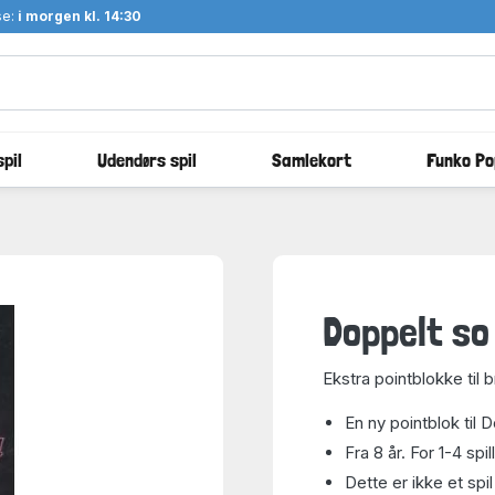
se:
i morgen kl. 14:30
pil
Udendørs spil
Samlekort
Funko Po
Doppelt so
Ekstra pointblokke til br
En ny pointblok til 
Fra 8 år. For 1-4 spil
Dette er ikke et spil