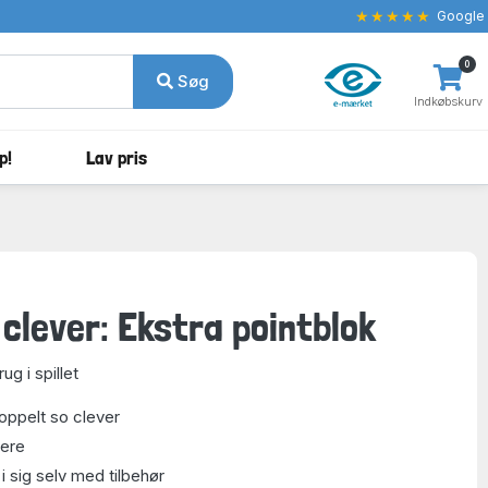
★★★★★
Google
0
Søg
Indkøbskurv
p!
Lav pris
 clever: Ekstra pointblok
ug i spillet
Doppelt so clever
lere
 i sig selv med tilbehør