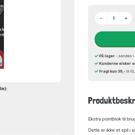
−
+
På lager
- sendes i 
Kunderne elsker o
Fragt kun 39,-
til 
de):
Produktbeskr
Ekstra pointblok til bru
Dette er ikke et spil i 