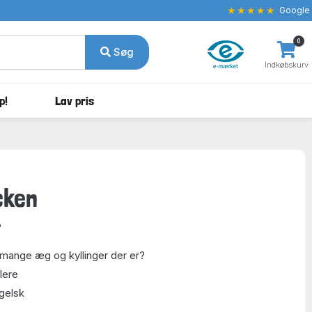
★★★★★
Google
0
Søg
Indkøbskurv
p!
Lav pris
cken
?
mange æg og kyllinger der er?
llere
gelsk