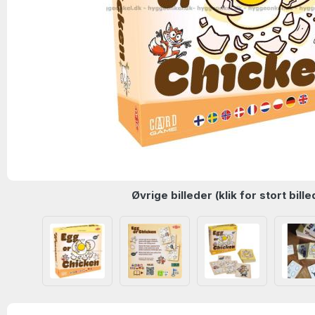
Øvrige billeder (klik for stort bille