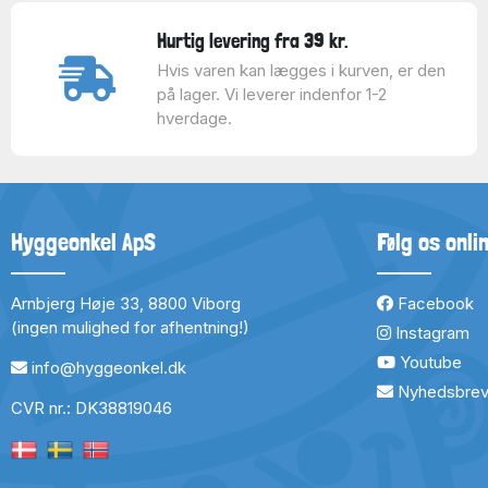
Hurtig levering fra 39 kr.
Hvis varen kan lægges i kurven, er den
på lager. Vi leverer indenfor 1-2
hverdage.
Hyggeonkel ApS
Følg os onli
Arnbjerg Høje 33, 8800 Viborg
Facebook
(ingen mulighed for afhentning!)
Instagram
Youtube
info@hyggeonkel.dk
Nyhedsbre
CVR nr.: DK38819046