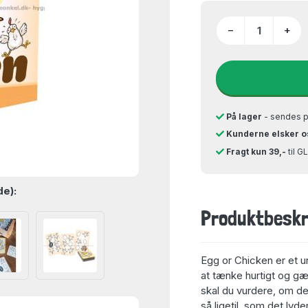
−
+
På lager
- sendes 
Kunderne elsker o
Fragt kun 39,-
til 
de):
Produktbeskr
Egg or Chicken er et 
at tænke hurtigt og gæ
skal du vurdere, om der
så ligetil, som det lyde