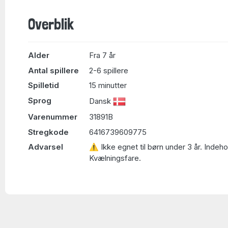
Overblik
Alder
Fra 7 år
Antal spillere
2-6 spillere
Spilletid
15 minutter
Sprog
Dansk
Varenummer
31891B
Stregkode
6416739609775
Advarsel
⚠ Ikke egnet til børn under 3 år. Indeh
Kvælningsfare.