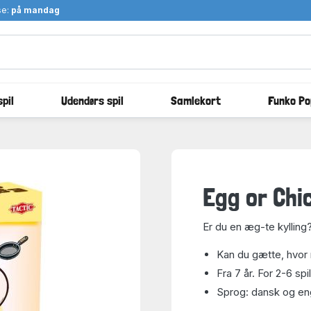
se:
på mandag
pil
Udendørs spil
Samlekort
Funko Po
Egg or Chi
Er du en æg-te kylling
Kan du gætte, hvor 
Fra 7 år. For 2-6 spi
Sprog: dansk og en