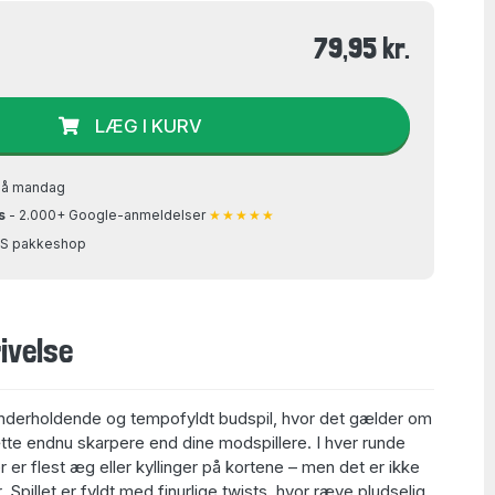
79,95 kr.
LÆG I KURV
på mandag
s
- 2.000+ Google-anmeldelser
★★★★★
GLS pakkeshop
ivelse
underholdende og tempofyldt budspil, hvor det gælder om
tte endnu skarpere end dine modspillere. I hver runde
 er flest æg eller kyllinger på kortene – men det er ikke
r. Spillet er fyldt med finurlige twists, hvor ræve pludselig