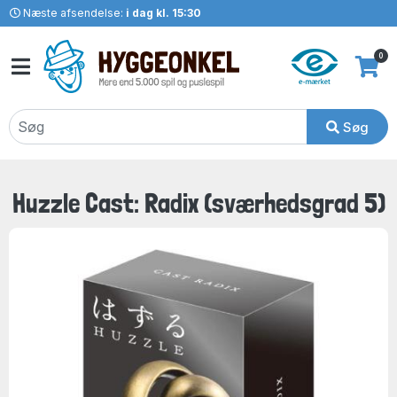
Næste afsendelse:
i dag kl. 15:30
0
Søg
Huzzle Cast: Radix (sværhedsgrad 5)