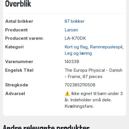
Overblik
Antal brikker
87 brikker
Producent
Larsen
Producent varenr.
LA-K70DK
Kategori
Kort og flag
,
Rammepuslespil
,
Leg og læring
Varenummer
14033B
Engelsk Titel
The Europa Physical - Danish
- Frame, 87 pieces
Stregkode
7023852110508
Advarsel
⚠ Ikke egnet til børn under 3
år. Indeholder små dele.
Kvælningsfare.
Andre relevante produkter