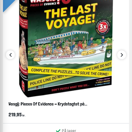
For børn er der rigtig meget læring i at overskue et
motiv og finde den brik, der passer netop ét sted. For
de allermindste er øvelsen at få fat i knopperne på
brikkerne og få dem lagt i de rigtige huller en meget
lærerig og vigtig del af barnets udvikling.
Wasgij: Pieces Of Evidence - Krydstogtet på...
219,95
kr.
På lager