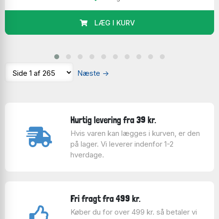
LÆG I KURV
Jeg lægger ofte selv puslespil. Her et 3D-puslespil
sammen med min søn.
Vi diskuterer stadig hvem der ser mest koncentreret
ud på billedet!
Næste
→
Hurtig levering fra 39 kr.
Hvis varen kan lægges i kurven, er den
på lager. Vi leverer indenfor 1-2
hverdage.
Fri fragt fra 499 kr.
Køber du for over 499 kr. så betaler vi