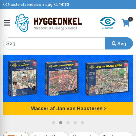
Næste afsendelse:
i dag kl. 14:30
0
Søg
Masser af Jan van Haasteren