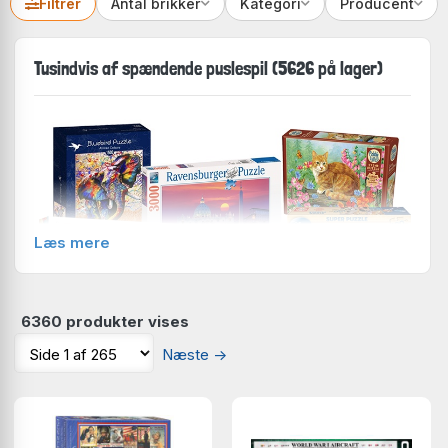
Filtrér
Antal brikker
Kategori
Producent
Tusindvis af spændende puslespil (5626 på lager)
Læs mere
6360 produkter vises
Næste
→
Du finder mere end 4000 forskellige puslespil på lager
hos Hyggeonkel. Der er således med stor sikkerhed
også nogle, der passer dig!