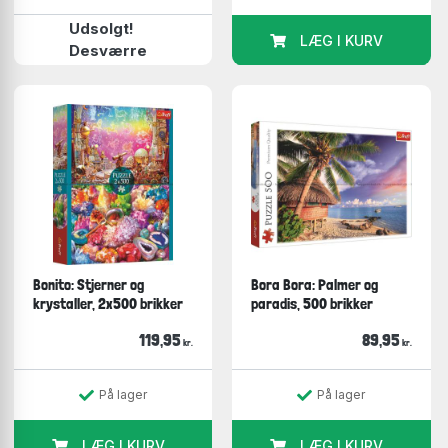
Udsolgt!
LÆG I KURV
Desværre
Bonito: Stjerner og
Bora Bora: Palmer og
krystaller, 2x500 brikker
paradis, 500 brikker
119,95
89,95
kr.
kr.
På lager
På lager
LÆG I KURV
LÆG I KURV