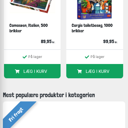
Comosøen, Italien, 500
Corgis toiletbesøg, 1000
brikker
brikker
89,95
99,95
kr.
kr.
På lager
På lager
LÆG I KURV
LÆG I KURV
Mest populære produkter i kategorien
Fri fragt