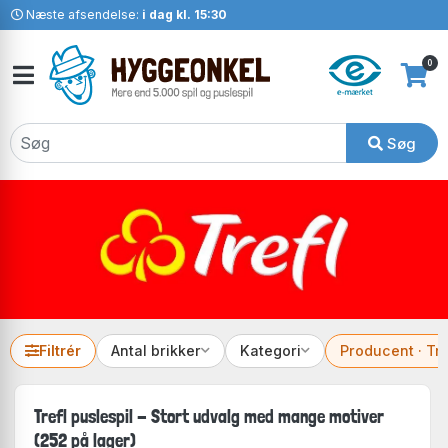
Næste afsendelse:
i dag kl. 15:30
0
Søg
Filtrér
Antal brikker
Kategori
Producent · Tre
Trefl puslespil - Stort udvalg med mange motiver
(252 på lager)