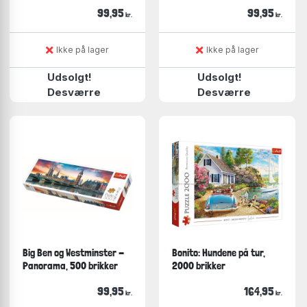
99,95
99,95
kr.
kr.
Ikke på lager
Ikke på lager
Udsolgt!
Udsolgt!
Desværre
Desværre
Big Ben og Westminster -
Bonito: Hundene på tur,
Panorama, 500 brikker
2000 brikker
99,95
164,95
kr.
kr.