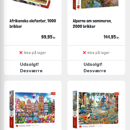
Afrikanske elefanter, 1000
Alperne om sommeren,
brikker
2000 brikker
99,95
144,95
kr.
kr.
Ikke på lager
Ikke på lager
Udsolgt!
Udsolgt!
Desværre
Desværre