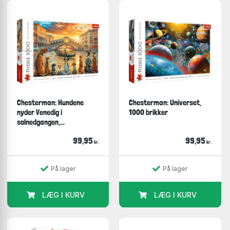
Chesterman: Hundene
Chesterman: Universet,
nyder Venedig i
1000 brikker
solnedgangen,...
99,95
99,95
kr.
kr.
På lager
På lager
LÆG I KURV
LÆG I KURV