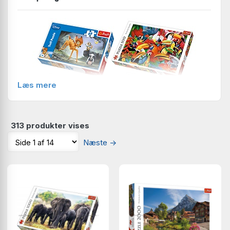
Læs mere
313 produkter vises
Næste
→
Her finder du mit store udvalg af puslespil fra Trefl.
> Læs mere om Trefl puslespil her - klik