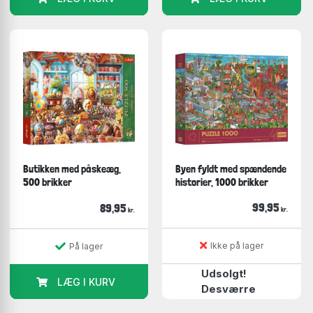
Butikken med påskeæg,
Byen fyldt med spændende
500 brikker
historier, 1000 brikker
99,95
89,95
kr.
kr.
Ikke på lager
På lager
Udsolgt!
LÆG I KURV
Desværre