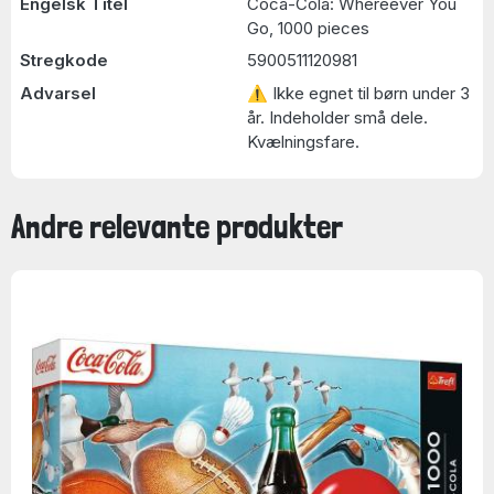
Engelsk Titel
Coca-Cola: Whereever You
Go, 1000 pieces
Stregkode
5900511120981
Advarsel
⚠ Ikke egnet til børn under 3
år. Indeholder små dele.
Kvælningsfare.
Andre relevante produkter