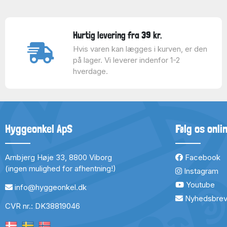
Hurtig levering fra 39 kr.
Hvis varen kan lægges i kurven, er den
på lager. Vi leverer indenfor 1-2
hverdage.
Hyggeonkel ApS
Følg os onli
Arnbjerg Høje 33, 8800 Viborg
Facebook
(ingen mulighed for afhentning!)
Instagram
Youtube
info@hyggeonkel.dk
Nyhedsbre
CVR nr.: DK38819046