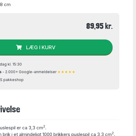
48 cm
89,95 kr.
LÆG I KURV
dag kl. 15:30
s
- 2.000+ Google-anmeldelser
★★★★★
GLS pakkeshop
ivelse
2
puslespil er ca 3,3 cm
.
2
 brik i et almindeligt 1000 brikkers puslespil ca 3,3 cm
.