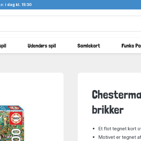
se:
i dag kl. 15:30
pil
Udendørs spil
Samlekort
Funko Po
Chesterman
brikker
Et flot tegnet kort
Motivet er tegnet a