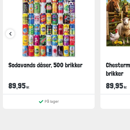
Sodavands dåser, 500 brikker
Chesterm
brikker
89,95
89,95
kr.
kr.
På lager