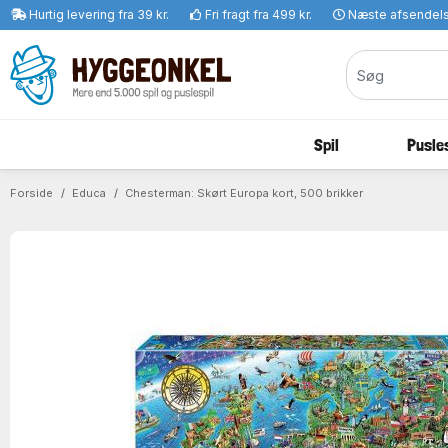
Hurtig levering fra 39 kr.
Fri fragt fra 499 kr.
Næste afsendel
Spil
Pusles
Forside
Educa
Chesterman: Skørt Europa kort, 500 brikker