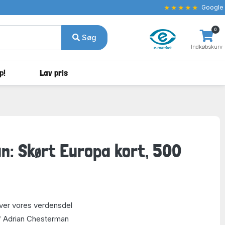
★★★★★
Google
0
Søg
Indkøbskurv
p!
Lav pris
: Skørt Europa kort, 500
 over vores verdensdel
f Adrian Chesterman