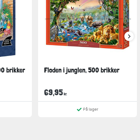
00 brikker
Floden i junglen, 500 brikker
69,95
kr.
På lager