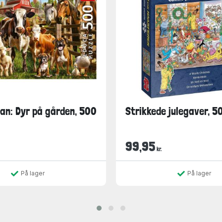
an: Dyr på gården, 500
Strikkede julegaver, 5
99,95
kr.
På lager
På lager