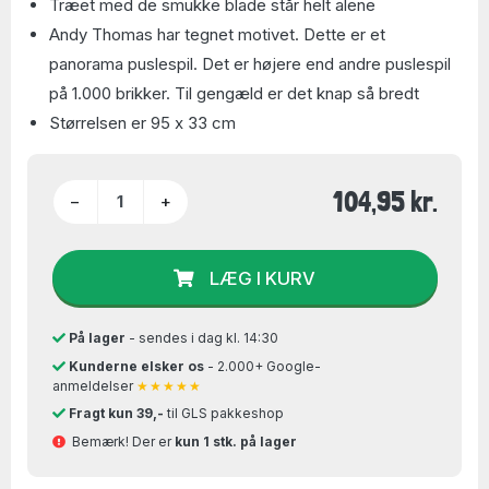
Træet med de smukke blade står helt alene
Andy Thomas har tegnet motivet. Dette er et
panorama puslespil. Det er højere end andre puslespil
på 1.000 brikker. Til gengæld er det knap så bredt
Størrelsen er 95 x 33 cm
104,95 kr.
−
+
LÆG I KURV
På lager
- sendes i dag kl. 14:30
Kunderne elsker os
- 2.000+ Google-
anmeldelser
★★★★★
Fragt kun 39,-
til GLS pakkeshop
Bemærk! Der er
kun 1 stk. på lager