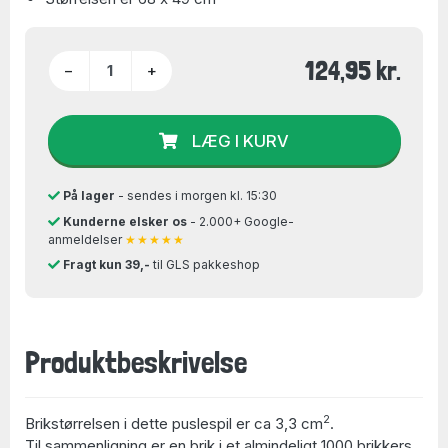
124,95 kr.
−
+
LÆG I KURV
På lager
- sendes i morgen kl. 15:30
Kunderne elsker os
- 2.000+ Google-
anmeldelser
★★★★★
Fragt kun 39,-
til GLS pakkeshop
Produktbeskrivelse
2
Brikstørrelsen i dette puslespil er ca 3,3 cm
.
Til sammenligning er en brik i et almindeligt 1000 brikkers