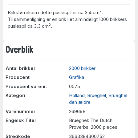
2
Brikstørrelsen i dette puslespil er ca 3,4 cm
.
Til sammenligning er en brik i et almindeligt 1000 brikkers
2
puslespil ca 3,3 cm
.
Overblik
Antal brikker
2000 brikker
Producent
Grafika
Producent varenr.
0075
Kategori
Holland
,
Brueghel
,
Brueghel
den ældre
Varenummer
26969B
Engelsk Titel
Brueghel: The Dutch
Proverbs, 2000 pieces
Stregkode
3663384300752