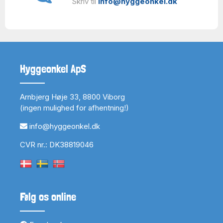
Skriv til
info@hyggeonkel.dk
Hyggeonkel ApS
Arnbjerg Høje 33, 8800 Viborg
(ingen mulighed for afhentning!)
info@hyggeonkel.dk
CVR nr.: DK38819046
Følg os online