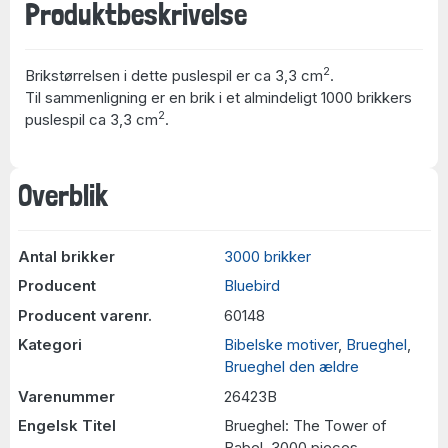
Produktbeskrivelse
2
Brikstørrelsen i dette puslespil er ca 3,3 cm
.
Til sammenligning er en brik i et almindeligt 1000 brikkers
2
puslespil ca 3,3 cm
.
Overblik
Antal brikker
3000 brikker
Producent
Bluebird
Producent varenr.
60148
Kategori
Bibelske motiver
,
Brueghel
,
Brueghel den ældre
Varenummer
26423B
Engelsk Titel
Brueghel: The Tower of
Babel, 3000 pieces