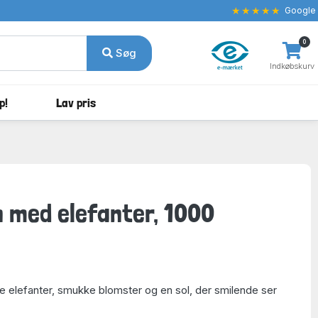
★★★★★
Google
0
Søg
Indkøbskurv
p!
Lav pris
n med elefanter, 1000
de elefanter, smukke blomster og en sol, der smilende ser