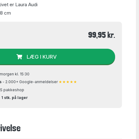
vet er Laura Audi
48 cm
99,95 kr.
LÆG I KURV
morgen kl. 15:30
s
- 2.000+ Google-anmeldelser
★★★★★
GLS pakkeshop
 1 stk. på lager
ivelse