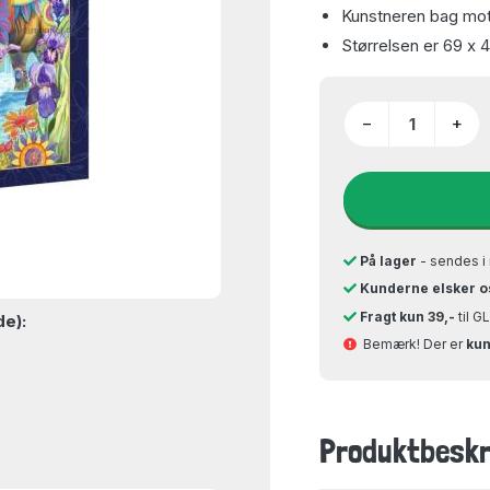
Kunstneren bag moti
Størrelsen er 69 x 
−
+
På lager
- sendes i 
Kunderne elsker o
Fragt kun 39,-
til 
de):
Bemærk! Der er
kun
Produktbeskr