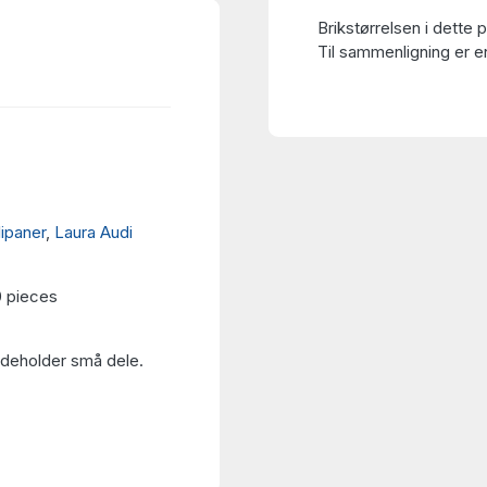
Brikstørrelsen i dette 
Til sammenligning er en
lipaner
,
Laura Audi
0 pieces
Indeholder små dele.