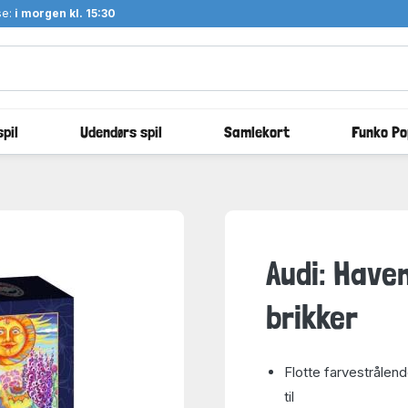
se:
i morgen kl. 15:30
pil
Udendørs spil
Samlekort
Funko Po
Audi: Have
brikker
Flotte farvestrålen
til