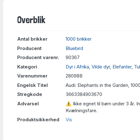
Overblik
Antal brikker
1000 brikker
Producent
Bluebird
Producent varenr.
90367
Kategori
Dyr i Afrika
,
Vilde dyr
,
Elefanter
,
Tu
Varenummer
28098B
Engelsk Titel
Audi: Elephants in the Garden, 100
Stregkode
3663384903670
Advarsel
⚠ Ikke egnet til børn under 3 år. 
Kvælningsfare.
Produktsikkerhed
Vis