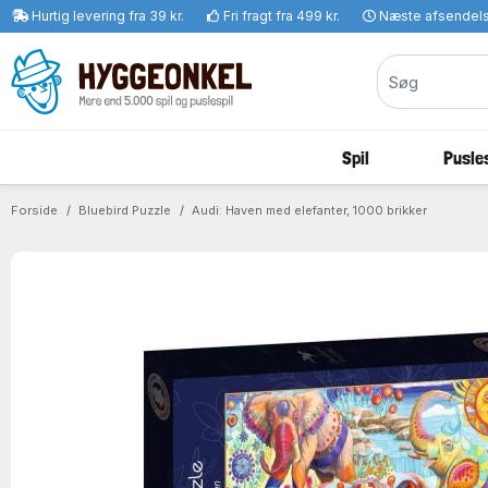
Hurtig levering fra 39 kr.
Fri fragt fra 499 kr.
Næste afsendel
Spil
Pusles
Forside
Bluebird Puzzle
Audi: Haven med elefanter, 1000 brikker