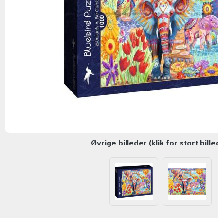
Øvrige billeder (klik for stort bille