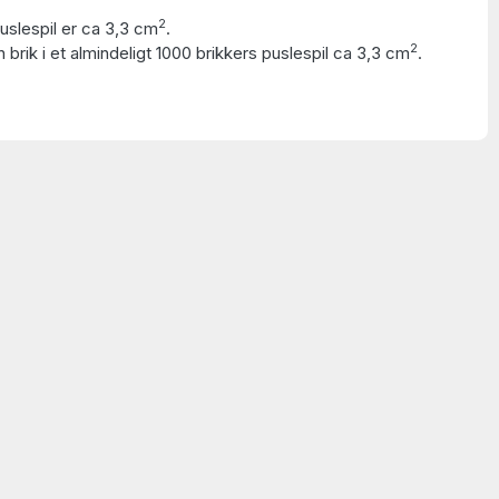
2
puslespil er ca 3,3 cm
.
2
 brik i et almindeligt 1000 brikkers puslespil ca 3,3 cm
.