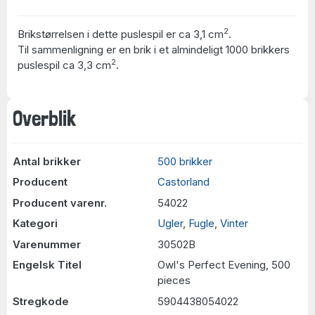
2
Brikstørrelsen i dette puslespil er ca 3,1 cm
.
Til sammenligning er en brik i et almindeligt 1000 brikkers
2
puslespil ca 3,3 cm
.
Overblik
Antal brikker
500 brikker
Producent
Castorland
Producent varenr.
54022
Kategori
Ugler
,
Fugle
,
Vinter
Varenummer
30502B
Engelsk Titel
Owl's Perfect Evening, 500
pieces
Stregkode
5904438054022