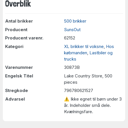
Overblik
Antal brikker
500 brikker
Producent
SunsOut
Producent varenr.
62152
Kategori
XL brikker til voksne
,
Hos
købmanden
,
Lastbiler og
trucks
Varenummer
30873B
Engelsk Titel
Lake Country Store, 500
pieces
Stregkode
796780621527
Advarsel
⚠ Ikke egnet til børn under 3
år. Indeholder små dele.
Kvælningsfare.