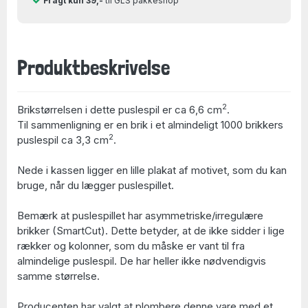
Fragt kun 39,-
til GLS pakkeshop
Produktbeskrivelse
2
Brikstørrelsen i dette puslespil er ca 6,6 cm
.
Til sammenligning er en brik i et almindeligt 1000 brikkers
2
puslespil ca 3,3 cm
.
Nede i kassen ligger en lille plakat af motivet, som du kan
bruge, når du lægger puslespillet.
Bemærk at puslespillet har asymmetriske/irregulære
brikker (SmartCut). Dette betyder, at de ikke sidder i lige
rækker og kolonner, som du måske er vant til fra
almindelige puslespil. De har heller ikke nødvendigvis
samme størrelse.
Producenten har valgt at plombere denne vare med et