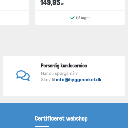
149,95
kr.
På lager
Personlig kundeservice
Har du spørgsmål?
Skriv til
info@hyggeonkel.dk
Certificeret webshop