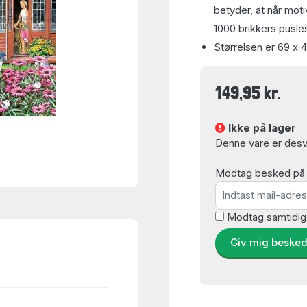
betyder, at når moti
1000 brikkers pusles
Størrelsen er 69 x 
149,95 kr.
Ikke på lager
Denne vare er desvæ
Modtag besked på e-
Modtag samtidig
Giv mig beske