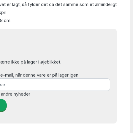
vet er lagt, så fylder det ca det samme som et almindeligt
pil
48 cm
rre ikke på lager i øjeblikket.
mail, når denne vare er på lager igen:
 andre nyheder
d