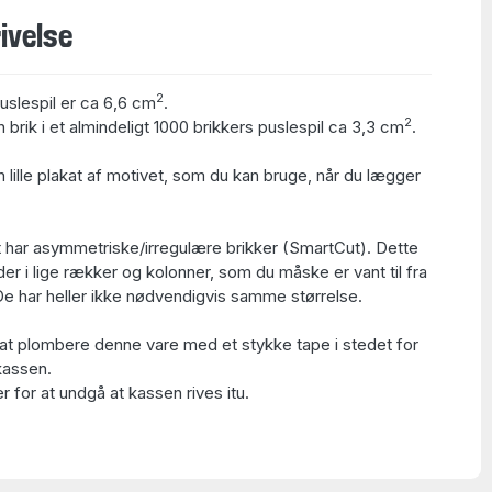
ivelse
2
puslespil er ca 6,6 cm
.
2
 brik i et almindeligt 1000 brikkers puslespil ca 3,3 cm
.
 lille plakat af motivet, som du kan bruge, når du lægger
 har asymmetriske/irregulære brikker (SmartCut). Dette
der i lige rækker og kolonner, som du måske er vant til fra
 De har heller ikke nødvendigvis samme størrelse.
at plombere denne vare med et stykke tape i stedet for
kassen.
 for at undgå at kassen rives itu.