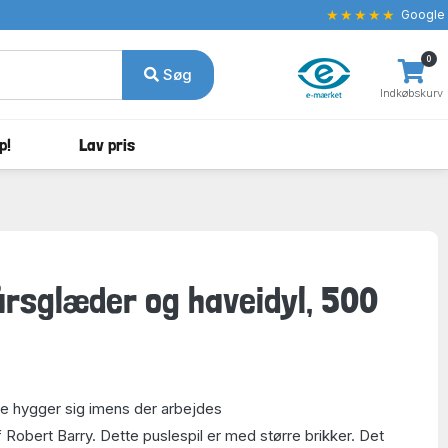
★★★★★
Google
0
Søg
Indkøbskurv
p!
Lav pris
årsglæder og haveidyl, 500
ne hygger sig imens der arbejdes
 Robert Barry. Dette puslespil er med større brikker. Det