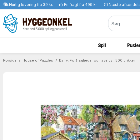
Hurtig levering fra 39 kr.
Fri fragt fra 499 kr.
Næste afsendel
Spil
Pusles
Forside
House of Puzzles
Barry: Forårsglæder og haveidyl, 500 brikker