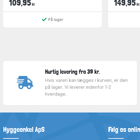
109,95
149,95
kr.
kr.
På lager
Hurtig levering fra 39 kr.
Hvis varen kan lægges i kurven, er den
på lager. Vi leverer indenfor 1-2
hverdage.
Hyggeonkel ApS
Følg os onli