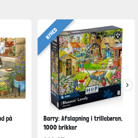
NYHED
od på
Barry: Afslapning i trillebøren,
1000 brikker