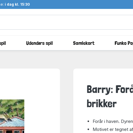
se:
i dag kl. 15:30
pil
Udendørs spil
Samlekort
Funko Po
Barry: For
brikker
Forår i haven. Dyre
Motivet er tegnet af