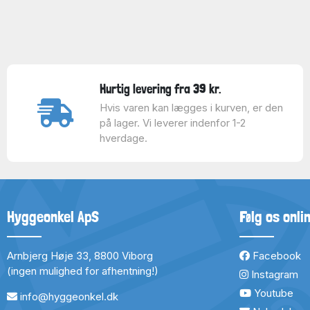
Hurtig levering fra 39 kr.
Hvis varen kan lægges i kurven, er den
på lager. Vi leverer indenfor 1-2
hverdage.
Hyggeonkel ApS
Følg os onli
Arnbjerg Høje 33, 8800 Viborg
Facebook
(ingen mulighed for afhentning!)
Instagram
Youtube
info@hyggeonkel.dk