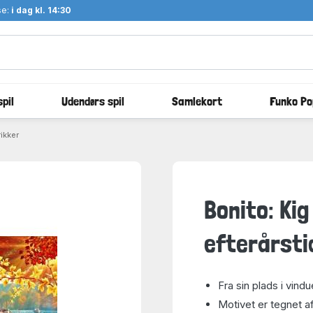
se:
i dag kl. 14:30
pil
Udendørs spil
Samlekort
Funko Po
rikker
Bonito: Kig
efterårsti
Fra sin plads i vin
Motivet er tegnet a