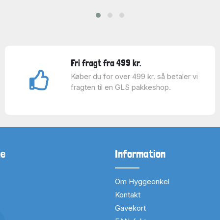
Fri fragt fra 499 kr.
Køber du for over 499 kr. så betaler vi
fragten til en GLS pakkeshop.
ne
Information
Om Hyggeonkel
Kontakt
Gavekort