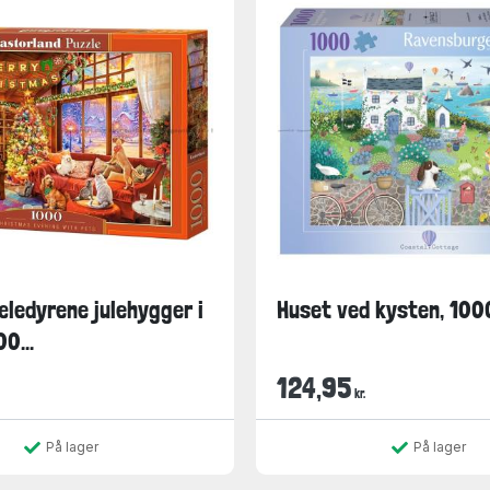
æledyrene julehygger i
Huset ved kysten, 100
0...
124,95
kr.
På lager
På lager