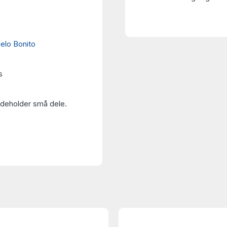
elo Bonito
s
Indeholder små dele.