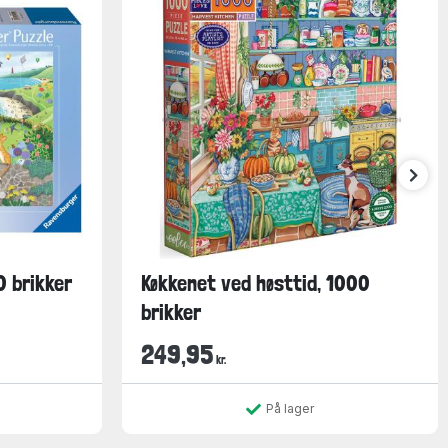
0 brikker
Køkkenet ved høsttid, 1000
brikker
249,95
kr.
På lager