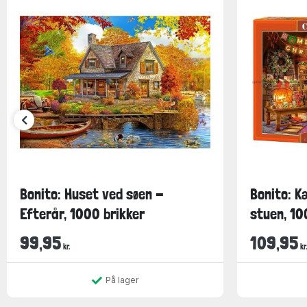
Bonito: Huset ved søen -
Bonito: K
Efterår, 1000 brikker
stuen, 100
99,95
109,95
kr.
kr.
På lager