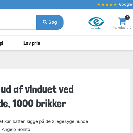
★★★★★
Google
0
Søg
Indkøbskurv
p!
Lav pris
 ud af vinduet ved
de, 1000 brikker
duet kan katten kigge på de 2 legesyge hunde
f Angelo Bonito