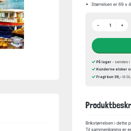
Størrelsen er 69 x 
−
+
På lager
- sendes i 
Kunderne elsker o
Fragt kun 39,-
til 
Produktbeskr
Brikstørrelsen i dette 
Til sammenligning er en