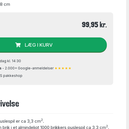
48 cm
99,95 kr.
LÆG I KURV
dag kl. 14:30
s
- 2.000+ Google-anmeldelser
★★★★★
GLS pakkeshop
ivelse
2
puslespil er ca 3,3 cm
.
2
 brik i et almindeligt 1000 brikkers puslespil ca 3,3 cm
.