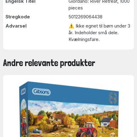
Engelsk Titel
Giordano: River Retreat, 1000
pieces
Stregkode
5012269064438
Advarsel
⚠ Ikke egnet til børn under 3
år. Indeholder små dele.
Kvælningsfare.
Andre relevante produkter