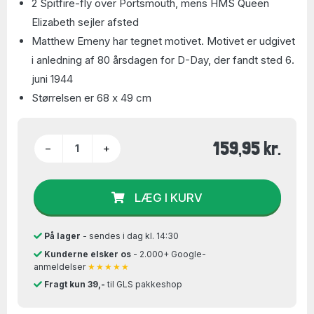
2 Spitfire-fly over Portsmouth, mens HMS Queen
Elizabeth sejler afsted
Matthew Emeny har tegnet motivet. Motivet er udgivet
i anledning af 80 årsdagen for D-Day, der fandt sted 6.
juni 1944
Størrelsen er 68 x 49 cm
159,95 kr.
−
+
LÆG I KURV
På lager
- sendes i dag kl. 14:30
Kunderne elsker os
- 2.000+ Google-
anmeldelser
★★★★★
Fragt kun 39,-
til GLS pakkeshop