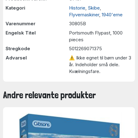
Kategori
Historie
,
Skibe
,
Flyvemaskiner
,
1940'erne
Varenummer
30805B
Engelsk Titel
Portsmouth Flypast, 1000
pieces
Stregkode
5012269071375
Advarsel
⚠ Ikke egnet til børn under 3
år. Indeholder små dele.
Kvælningsfare.
Andre relevante produkter