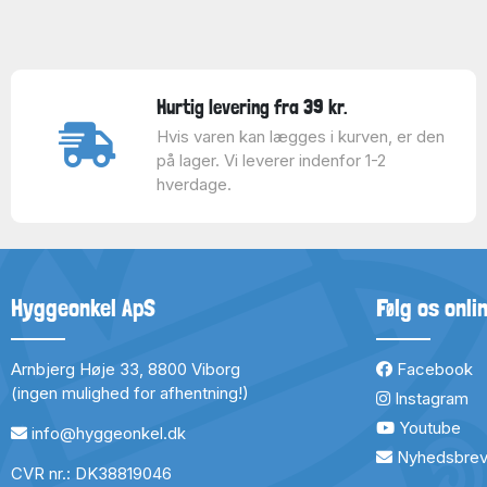
Hurtig levering fra 39 kr.
Hvis varen kan lægges i kurven, er den
på lager. Vi leverer indenfor 1-2
hverdage.
Hyggeonkel ApS
Følg os onli
Arnbjerg Høje 33, 8800 Viborg
Facebook
(ingen mulighed for afhentning!)
Instagram
Youtube
info@hyggeonkel.dk
Nyhedsbre
CVR nr.: DK38819046