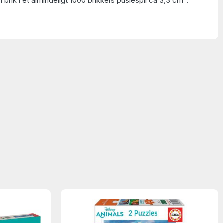
 brik i et almindeligt 1000 brikkers puslespil ca 3,3 cm
.