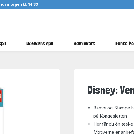
se:
i morgen kl. 14:30
pil
Udendørs spil
Samlekort
Funko Po
Disney: Ven
Bambi og Stampe hy
på Kongesletten
Her får du én æske m
Motiverne er anbefal