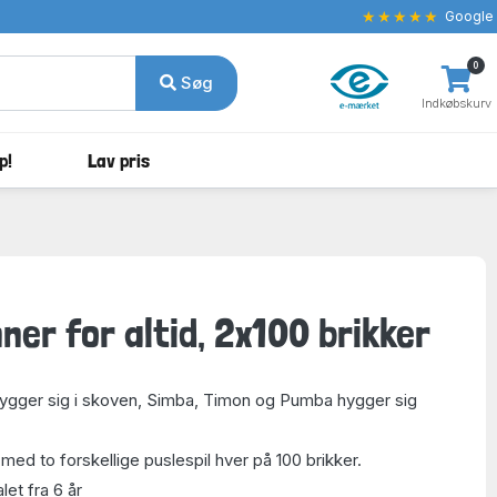
★★★★★
Google
0
Søg
Indkøbskurv
p!
Lav pris
ner for altid, 2x100 brikker
gger sig i skoven, Simba, Timon og Pumba hygger sig
ed to forskellige puslespil hver på 100 brikker.
et fra 6 år