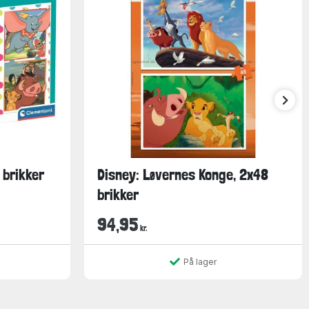
 brikker
Disney: Løvernes Konge, 2x48
brikker
94,95
kr.
På lager