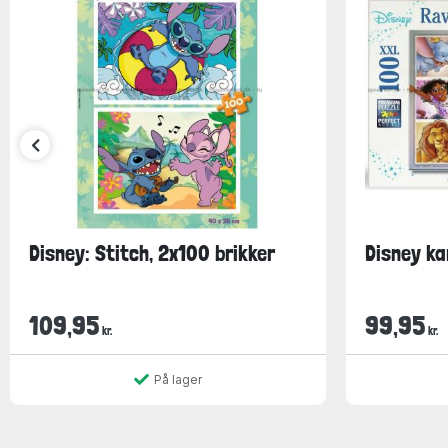
Disney: Stitch, 2x100 brikker
Disney ka
109,95
99,95
kr.
kr.
På lager