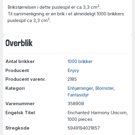
2
Brikstørrelsen i dette puslespil er ca 3,3 cm
.
Til sammenligning er en brik i et almindeligt 1000 brikkers
2
puslespil ca 3,3 cm
.
Overblik
Antal brikker
1000 brikker
Producent
Enjoy
Producent varenr.
2185
Kategori
Enhjørninger
,
Blomster
,
Fantasidyr
Varenummer
35890B
Engelsk Titel
Enchanted Harmony Unicorn,
1000 pieces
Stregkode
5949194021857