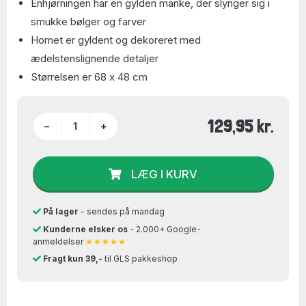
Enhjørningen har en gylden manke, der slynger sig i
smukke bølger og farver
Hornet er gyldent og dekoreret med
ædelstenslignende detaljer
Størrelsen er 68 x 48 cm
129,95 kr.
−
+
LÆG I KURV
På lager
- sendes på mandag
Kunderne elsker os
- 2.000+ Google-
anmeldelser
★★★★★
Fragt kun 39,-
til GLS pakkeshop