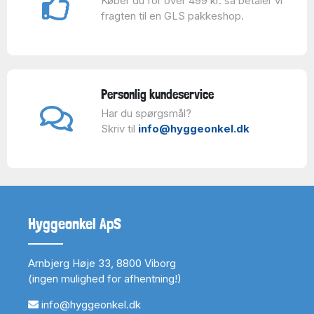
Køber du for over 499 kr. så betaler vi
fragten til en GLS pakkeshop.
Personlig kundeservice
Har du spørgsmål?
Skriv til
info@hyggeonkel.dk
Hyggeonkel ApS
Arnbjerg Høje 33, 8800 Viborg
(ingen mulighed for afhentning!)
info@hyggeonkel.dk