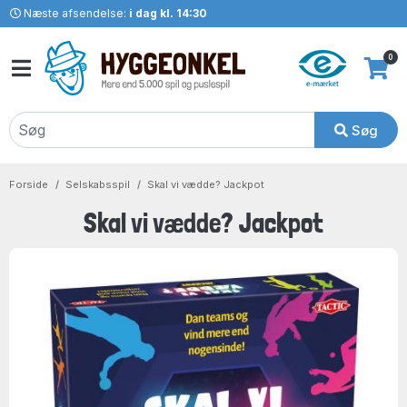
Næste afsendelse:
i dag kl. 14:30
0
Søg
Forside
Selskabsspil
Skal vi vædde? Jackpot
Skal vi vædde? Jackpot