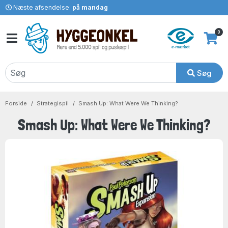
Næste afsendelse:
på mandag
0
Søg
Forside
Strategispil
Smash Up: What Were We Thinking?
Smash Up: What Were We Thinking?