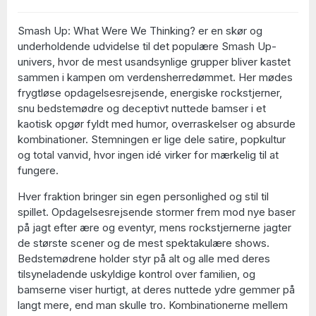
Smash Up: What Were We Thinking? er en skør og
underholdende udvidelse til det populære Smash Up-
univers, hvor de mest usandsynlige grupper bliver kastet
sammen i kampen om verdensherredømmet. Her mødes
frygtløse opdagelsesrejsende, energiske rockstjerner,
snu bedstemødre og deceptivt nuttede bamser i et
kaotisk opgør fyldt med humor, overraskelser og absurde
kombinationer. Stemningen er lige dele satire, popkultur
og total vanvid, hvor ingen idé virker for mærkelig til at
fungere.
Hver fraktion bringer sin egen personlighed og stil til
spillet. Opdagelsesrejsende stormer frem mod nye baser
på jagt efter ære og eventyr, mens rockstjernerne jagter
de største scener og de mest spektakulære shows.
Bedstemødrene holder styr på alt og alle med deres
tilsyneladende uskyldige kontrol over familien, og
bamserne viser hurtigt, at deres nuttede ydre gemmer på
langt mere, end man skulle tro. Kombinationerne mellem