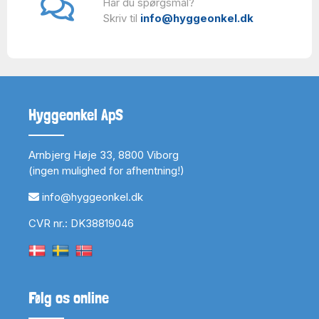
Har du spørgsmål?
Skriv til
info@hyggeonkel.dk
Hyggeonkel ApS
Arnbjerg Høje 33, 8800 Viborg
(ingen mulighed for afhentning!)
info@hyggeonkel.dk
CVR nr.: DK38819046
Følg os online