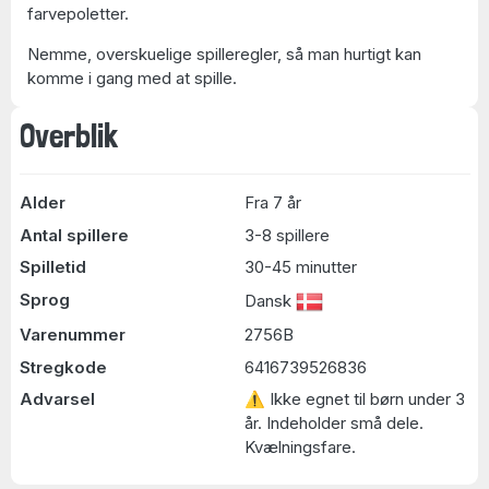
farvepoletter.
Nemme, overskuelige spilleregler, så man hurtigt kan
komme i gang med at spille.
Overblik
Alder
Fra 7 år
Antal spillere
3-8 spillere
Spilletid
30-45 minutter
Sprog
Dansk
Varenummer
2756B
Stregkode
6416739526836
Advarsel
⚠ Ikke egnet til børn under 3
år. Indeholder små dele.
Kvælningsfare.