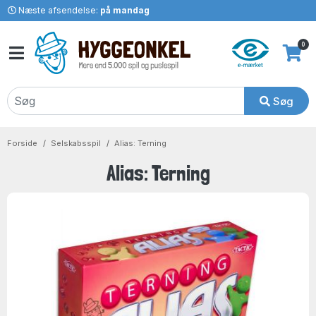
Næste afsendelse:
på mandag
0
Søg
Forside
Selskabsspil
Alias: Terning
Alias: Terning