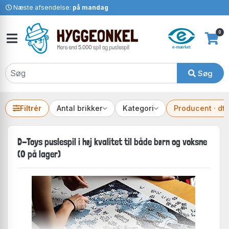
Næste afsendelse:
på mandag
0
Søg
Filtrér
Antal brikker
Kategori
Producent · dt
D-Toys puslespil i høj kvalitet til både børn og voksne
(0 på lager)