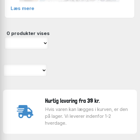
Læs mere
0 produkter vises
D-Toys er grundlagt i 2001 i Transsylvanien. Hvad der
startede som et familiefirma er siden vokset, så D-
Toys i dag er en af de førende virksomheder indenfor
fremstilling af puslespil i Rumænien.
D-Toys mission er at skabe puslespil i høj kvalitet til
både børn og voksne og at sikre at D-Toys puslespil,
er nogle de fleste kan få råd til!
For voksne har D-Toys lavet en serie af puslespil med
Hurtig levering fra 39 kr.
1000 brikker som omfatter over 130 motiver fra mere
Hvis varen kan lægges i kurven, er den
end 40 berømte kunstnere. Puslespil med Van Gogh,
på lager. Vi leverer indenfor 1-2
Monet, Renoir og Kandinskij er alle repræsenterede i
hverdage.
D-Toys sortiment. Ud over verdenskendte
kunstmotiver, benytter D-Toy også ukendte kunstnere