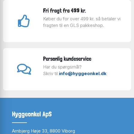
og designere, for at støtte op om lokale talenter.
Fri fragt fra 499 kr.
Er du mere til humor end egentlig kunstelsker, så har
D-Toys lavet en serie af puslespil med tegnede
Køber du for over 499 kr. så betaler vi
motiver. Her har fantasien fået frit løb og der er ofte
fragten til en GLS pakkeshop.
sjove og finurlige detaljer i motiverne på puslespillene.
Både humor og kunst puslespillene fra D-Toys, finder
du lige her.
Personlig kundeservice
Har du spørgsmål?
Skriv til
info@hyggeonkel.dk
Hyggeonkel ApS
Arnbjerg Høje 33, 8800 Viborg