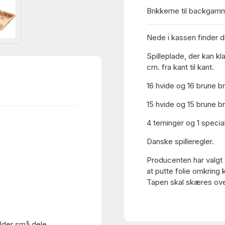
Brikkerne til backgam
Nede i kassen finder d
Spilleplade, der kan k
cm. fra kant til kant.
16 hvide og 16 brune bri
15 hvide og 15 brune b
4 terninger og 1 speci
Danske spilleregler.
Producenten har valgt 
at putte folie omkring 
Tapen skal skæres over
older små dele.