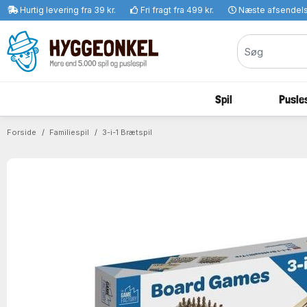
Hurtig levering fra 39 kr.
Fri fragt fra 499 kr.
Næste afsendel
Spil
Pusles
Forside
Familiespil
3-i-1 Brætspil