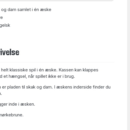
og dam samlet i én æske
re
gelsk
ivelse
 helt klassiske spil i én æske. Kassen kan klappes
t hængsel, når spillet ikke er i brug.
er pladen til skak og dam. I æskens inderside finder du
.
 ligger inde i æsken.
 mørkebrune.