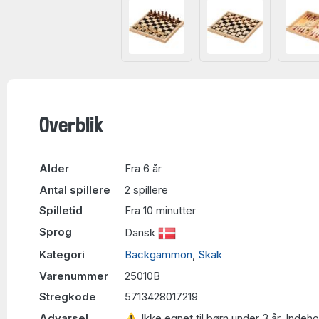
Overblik
Alder
Fra 6 år
Antal spillere
2 spillere
Spilletid
Fra 10 minutter
Sprog
Dansk
Kategori
Backgammon
,
Skak
Varenummer
25010B
Stregkode
5713428017219
Advarsel
⚠ Ikke egnet til børn under 3 år. Indeh