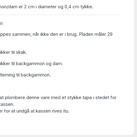
mon/dam er 2 cm i diameter og 0,4 cm tykke.
u:
lappes sammen, når ikke den er i brug. Pladen måler 29
kker til skak.
rikker til backgammon og dam.
alterning til backgammon.
at plombere denne vare med et stykke tape i stedet for
kassen.
 for at undgå at kassen rives itu.