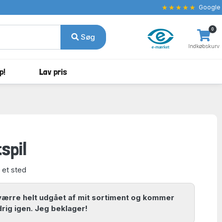
★★★★★
Google
0
Søg
Indkøbskurv
p!
Lav pris
spil
 et sted
værre helt udgået af mit sortiment og kommer
drig igen. Jeg beklager!