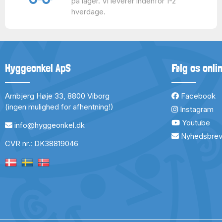
på lager. Vi leverer indenfor 1-2
hverdage.
Hyggeonkel ApS
Følg os onli
Arnbjerg Høje 33, 8800 Viborg
Facebook
(ingen mulighed for afhentning!)
Instagram
Youtube
info@hyggeonkel.dk
Nyhedsbre
CVR nr.: DK38819046