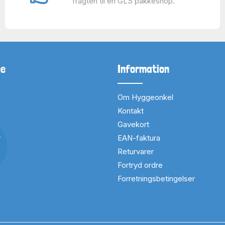
fragten til en GLS pakkeshop.
ne
Information
Om Hyggeonkel
Kontakt
Gavekort
v
EAN-faktura
Returvarer
Fortryd ordre
Forretningsbetingelser