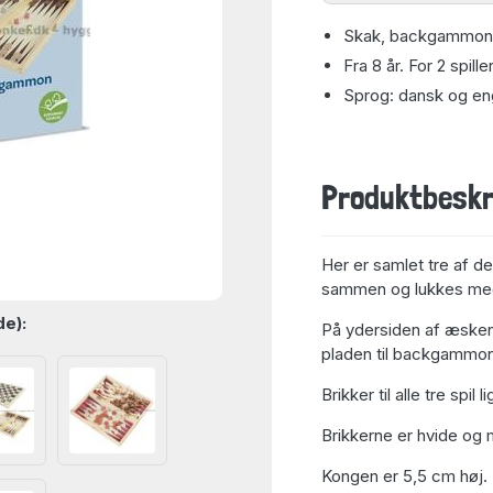
Skak, backgammon 
Fra 8 år. For 2 spille
Sprog: dansk og en
Produktbeskr
Her er samlet tre af de
sammen og lukkes med e
de):
På ydersiden af æsken 
pladen til backgammon
Brikker til alle tre spil
Brikkerne er hvide og
Kongen er 5,5 cm høj.