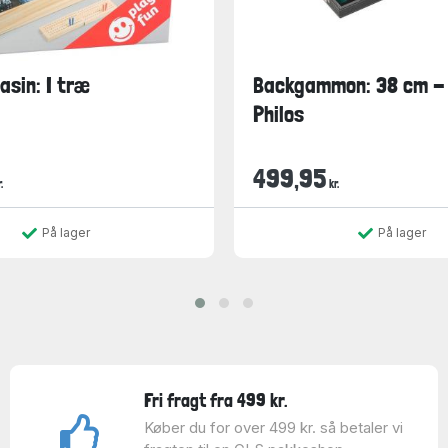
asin: I træ
Backgammon: 38 cm -
Philos
499,95
.
kr.
På lager
På lager
Fri fragt fra 499 kr.
Køber du for over 499 kr. så betaler vi