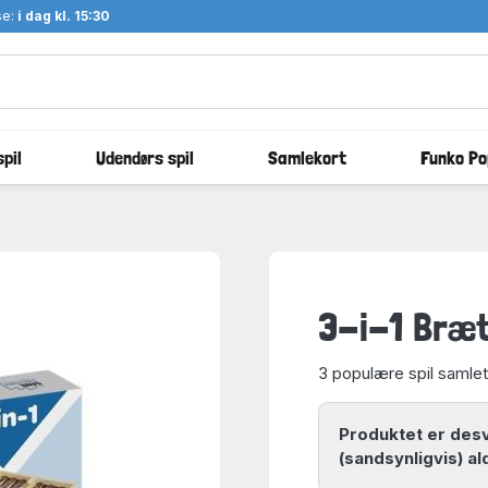
se:
i dag kl. 15:30
pil
Udendørs spil
Samlekort
Funko Po
3-i-1 Bræt
3 populære spil samlet
Produktet er des
(sandsynligvis) al