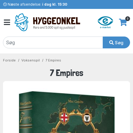
Næste afsendelse:
i dag kl. 15:30
0
Søg
Forside
Voksenspil
7 Empires
7 Empires