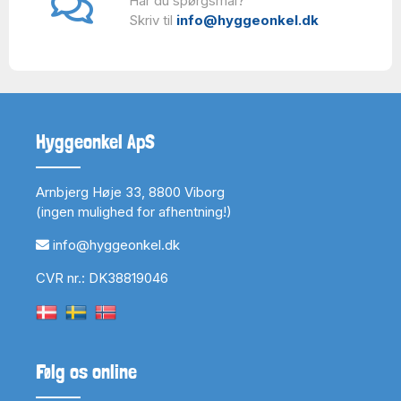
Har du spørgsmål?
Skriv til
info@hyggeonkel.dk
Hyggeonkel ApS
Arnbjerg Høje 33, 8800 Viborg
(ingen mulighed for afhentning!)
info@hyggeonkel.dk
CVR nr.: DK38819046
Følg os online