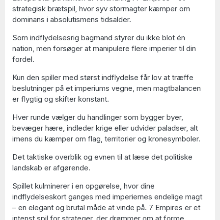
strategisk brætspil, hvor syv stormagter kæmper om
dominans i absolutismens tidsalder.
Som indflydelsesrig bagmand styrer du ikke blot én
nation, men forsøger at manipulere flere imperier til din
fordel.
Kun den spiller med størst indflydelse får lov at træffe
beslutninger på et imperiums vegne, men magtbalancen
er flygtig og skifter konstant.
Hver runde vælger du handlinger som bygger byer,
bevæger hære, indleder krige eller udvider paladser, alt
imens du kæmper om flag, territorier og kronesymboler.
Det taktiske overblik og evnen til at læse det politiske
landskab er afgørende.
Spillet kulminerer i en opgørelse, hvor dine
indflydelseskort ganges med imperiernes endelige magt
– en elegant og brutal måde at vinde på. 7 Empires er et
intenst spil for strateger, der drømmer om at forme